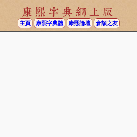
康熙字典網上版
主頁
康熙字典體
康熙論壇
倉頡之友