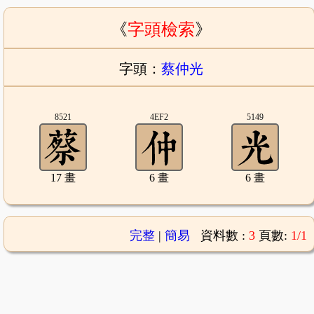
《
字頭檢索
》
字頭：
蔡仲光
8521
4EF2
5149
17 畫
6 畫
6 畫
完整
|
簡易
資料數 :
3
頁數:
1/1