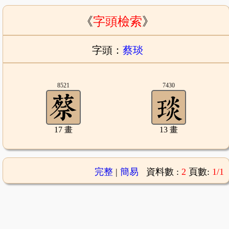
《
字頭檢索
》
字頭：
蔡琰
8521
7430
17 畫
13 畫
完整
|
簡易
資料數 :
2
頁數:
1/1