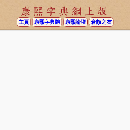
康熙字典網上版
主頁
康熙字典體
康熙論壇
倉頡之友