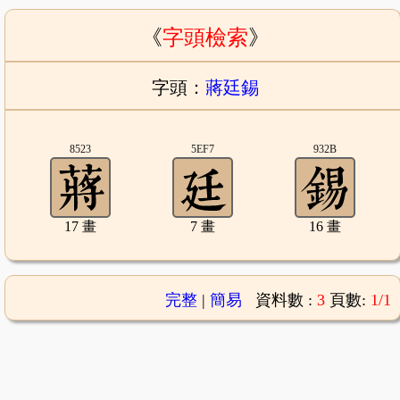
《
字頭檢索
》
字頭：
蔣廷錫
8523
5EF7
932B
17 畫
7 畫
16 畫
完整
|
簡易
資料數 :
3
頁數:
1/1