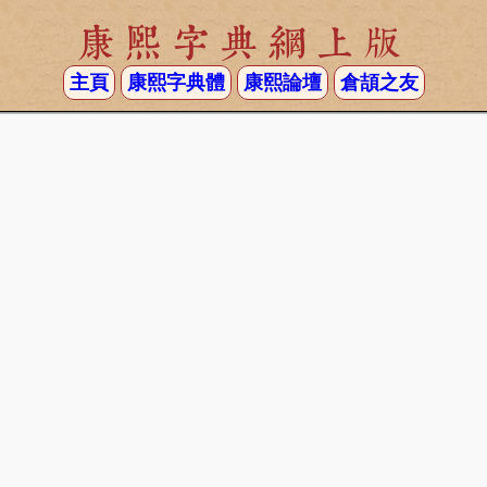
康熙字典網上版
主頁
康熙字典體
康熙論壇
倉頡之友