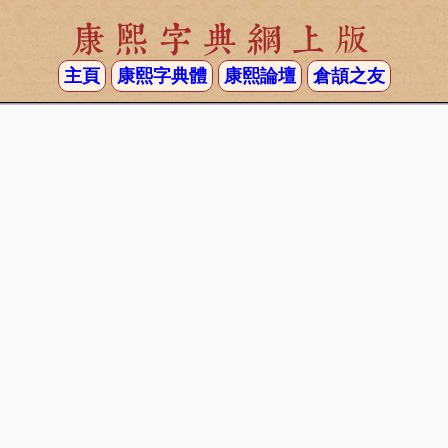
康熙字典網上版
主頁
康熙字典體
康熙論壇
倉頡之友