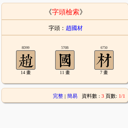
《
字頭檢索
》
字頭：
趙國材
8D99
570B
6750
14 畫
11 畫
7 畫
完整
|
簡易
資料數 :
3
頁數:
1/1