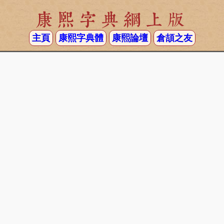
康熙字典網上版
主頁
康熙字典體
康熙論壇
倉頡之友