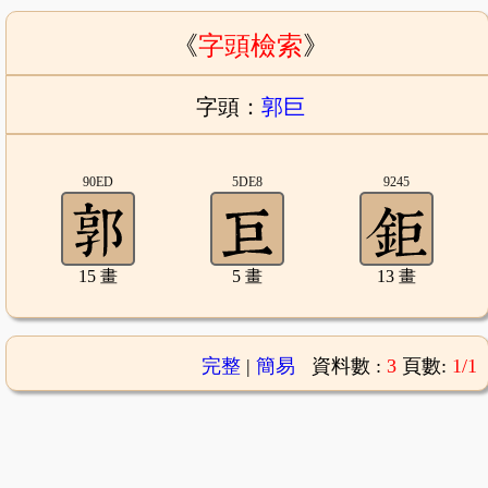
《
字頭檢索
》
字頭：
郭巨
90ED
5DE8
9245
15 畫
5 畫
13 畫
完整
|
簡易
資料數 :
3
頁數:
1/1