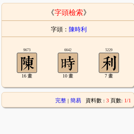
《
字頭檢索
》
字頭：
陳時利
9673
6642
5229
16 畫
10 畫
7 畫
完整
|
簡易
資料數 :
3
頁數:
1/1