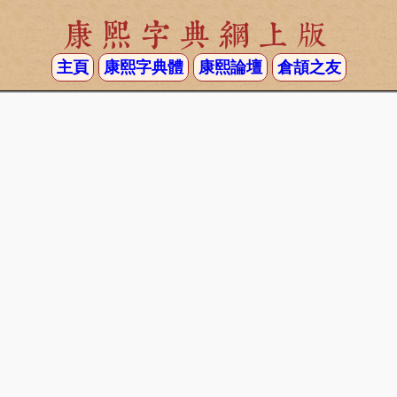
康熙字典網上版
主頁
康熙字典體
康熙論壇
倉頡之友