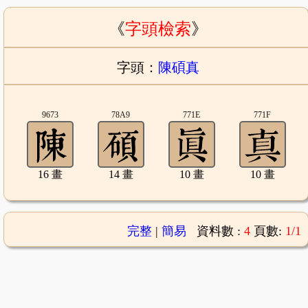
《
字頭檢索
》
字頭：
陳碩真
9673
78A9
771E
771F
16 畫
14 畫
10 畫
10 畫
完整
|
簡易
資料數 :
4
頁數:
1/1