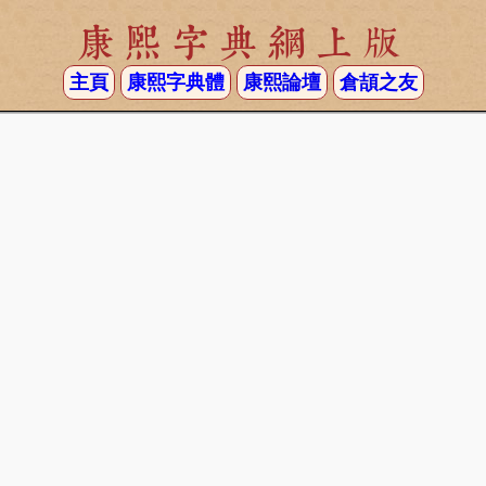
康熙字典網上版
主頁
康熙字典體
康熙論壇
倉頡之友