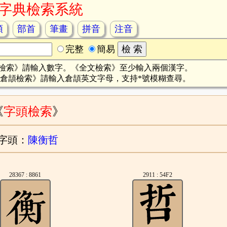
字典檢索系統
頡
部首
筆畫
拼音
注音
完整
簡易
檢索》請輸入數字。《全文檢索》至少輸入兩個漢字。
倉頡檢索》請輸入倉頡英文字母，支持*號模糊查尋。
《
字頭檢索
》
字頭：
陳衡哲
28367 : 8861
2911 : 54F2