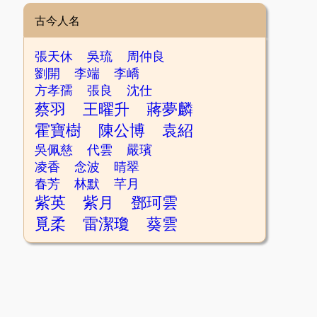
古今人名
張天休
吳琉
周仲良
劉開
李端
李嶠
方孝孺
張良
沈仕
蔡羽
王曜升
蔣夢麟
霍寶樹
陳公博
袁紹
吳佩慈
代雲
嚴璸
凌香
念波
晴翠
春芳
林默
芊月
紫英
紫月
鄧珂雲
覓柔
雷潔瓊
葵雲