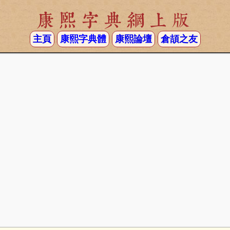
康熙字典網上版
主頁
康熙字典體
康熙論壇
倉頡之友