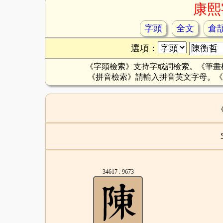
康熙
字頭
全文
倉
選項：
《字頭檢索》支持字或詞檢索。《筆畫
《拼音檢索》請輸入拼音英文字母。《
34617 : 9673