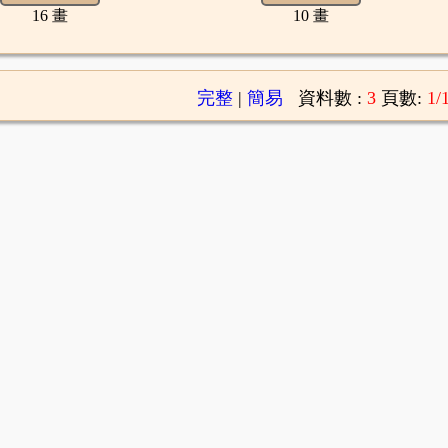
16 畫
10 畫
完整
|
簡易
資料數 :
3
頁數:
1/