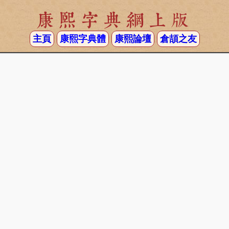
康熙字典網上版
主頁
康熙字典體
康熙論壇
倉頡之友