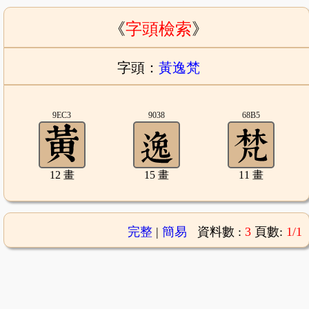
《
字頭檢索
》
字頭：
黃逸梵
9EC3
9038
68B5
12 畫
15 畫
11 畫
完整
|
簡易
資料數 :
3
頁數:
1/1