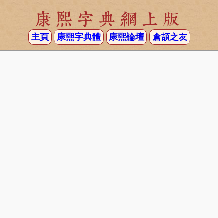
康熙字典網上版
主頁
康熙字典體
康熙論壇
倉頡之友