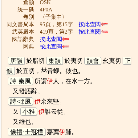
倉頡：OSK
统一碼：4F0A
卷別：〈子集中〉
同文書局本：95頁，第15字
按此查閱
武英殿本：419頁，第2字
按此查閱
國語辭典：
按此查閱
网典：
按此查閱
唐韻
於脂切
集韻
於夷切
韻會
幺夷切
正
韻
於宜切，𠀤音蛜。彼也。
詩·秦風
所謂
伊
人，在水一方。
又發語辭。
詩·邶風
伊
余來墍。
又
小雅
伊
誰云從。
又維也。
儀禮·士冠禮
嘉薦
伊
脯。