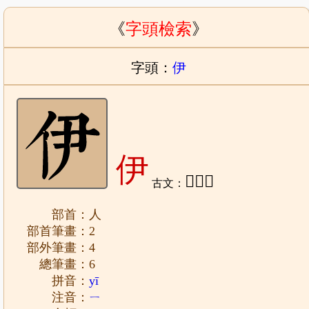
《
字頭檢索
》
字頭：
伊
伊
𦯴、𠈽
古文：
部首：人
部首筆畫：2
部外筆畫：4
總筆畫：6
拼音：
yī
注音：
ㄧ