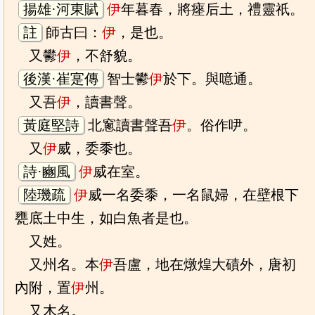
揚雄·河東賦
伊
年暮春，將瘞后土，禮靈祇。
註
師古曰：
伊
，是也。
又鬰
伊
，不舒貌。
後漢·崔寔傳
智士鬰
伊
於下。與噫通。
又吾
伊
，讀書聲。
黃庭堅詩
北窻讀書聲吾
伊
。俗作吚。
又
伊
威，委黍也。
詩·豳風
伊
威在室。
陸璣疏
伊
威一名委黍，一名鼠婦，在壁根下
甕底土中生，如白魚者是也。
又姓。
又州名。本
伊
吾盧，地在燉煌大磧外，唐初
內附，置
伊
州。
又木名。