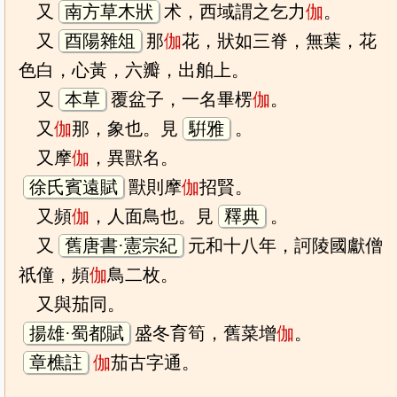
又
南方草木狀
术，西域謂之乞力
伽
。
又
酉陽雜俎
那
伽
花，狀如三脊，無葉，花
色白，心黃，六瓣，出舶上。
又
本草
覆盆子，一名畢楞
伽
。
又
伽
那，象也。見
騈雅
。
又摩
伽
，異獸名。
徐氏賓遠賦
獸則摩
伽
招賢。
又頻
伽
，人面鳥也。見
釋典
。
又
舊唐書·憲宗紀
元和十八年，訶陵國獻僧
祇僮，頻
伽
鳥二枚。
又與茄同。
揚雄·蜀都賦
盛冬育筍，舊菜增
伽
。
章樵註
伽
茄古字通。