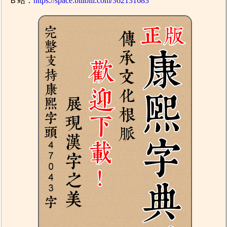
Ｂ站：
https://space.bilibili.com/362131683