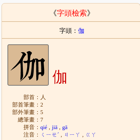
《
字頭檢索
》
字頭：
伽
伽
部首：人
部首筆畫：2
部外筆畫：5
總筆畫：7
拼音：
qié
,
jiā
,
gā
注音：
ㄑㄧㄝˊ
,
ㄐㄧㄚ
,
ㄍㄚ