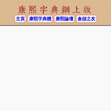
康熙字典網上版
主頁
康熙字典體
康熙論壇
倉頡之友