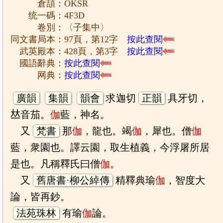
倉頡：OKSR
统一碼：4F3D
卷別：〈子集中〉
同文書局本：97頁，第12字
按此查閱
武英殿本：428頁，第3字
按此查閱
國語辭典：
按此查閱
网典：
按此查閱
廣韻
集韻
韻會
求迦切
正韻
具牙切，
𠀤音茄。
伽
藍，神名。
又
梵書
那
伽
，龍也。竭
伽
，犀也。僧
伽
藍，衆園也。譯云園，取生植義，今浮屠所居
是也。凡稱釋氏曰僧
伽
。
又
舊唐書·柳公綽傳
精釋典瑜
伽
，智度大
論，皆再鈔。
法苑珠林
有瑜
伽
論。