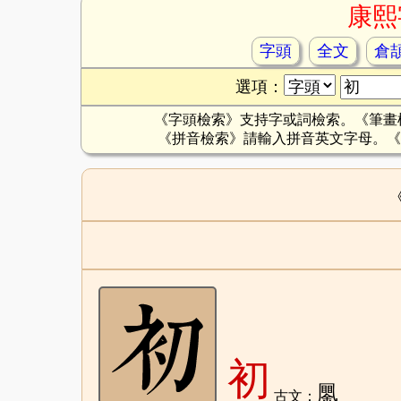
康熙
字頭
全文
倉
選項：
《字頭檢索》支持字或詞檢索。《筆畫
《拼音檢索》請輸入拼音英文字母。《
初
䥚
古文：