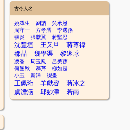
古今人名
姚澤生
劉訥
吳承恩
周守一
方孝孺
李遇孫
張炎
張獻翼
蔣堅忍
沈豐垣
王又旦
蔣尊禕
鄒喆
魏學渠
黎遂球
凌香
周玉鳳
呂美蓀
何曼秋
慕芹
柳如是
小玉
新澤
綴畫
王佩珩
羊獻容
蔣冰之
虞澹涵
邱妙津
若南
1