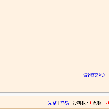
。
《論壇交流》
完整
|
簡易
資料數 :
1
頁數:
1/