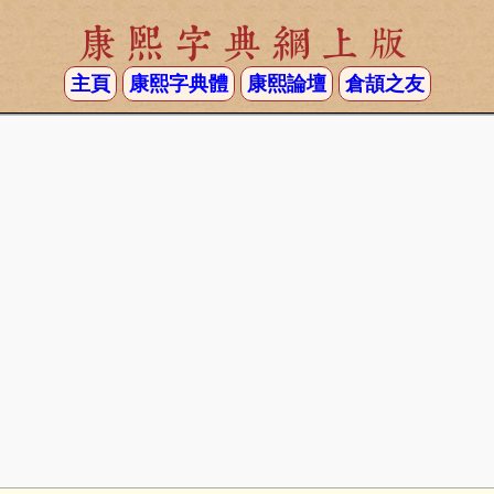
康熙字典網上版
主頁
康熙字典體
康熙論壇
倉頡之友