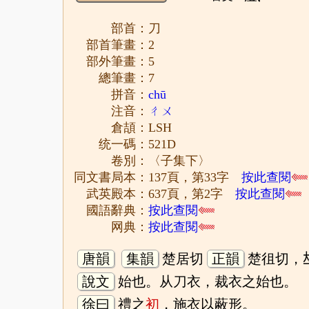
部首：刀
部首筆畫：2
部外筆畫：5
總筆畫：7
拼音：
chū
注音：
ㄔㄨ
倉頡：LSH
统一碼：521D
卷別：〈子集下〉
同文書局本：137頁，第33字
按此查閱
武英殿本：637頁，第2字
按此查閱
國語辭典：
按此查閱
网典：
按此查閱
唐韻
集韻
楚居切
正韻
楚徂切，
說文
始也。从刀衣，裁衣之始也。
徐曰
禮之
初
，施衣以蔽形。