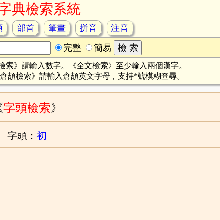
字典檢索系統
頡
部首
筆畫
拼音
注音
完整
簡易
檢索》請輸入數字。《全文檢索》至少輸入兩個漢字。
倉頡檢索》請輸入倉頡英文字母，支持*號模糊查尋。
《
字頭檢索
》
字頭：
初