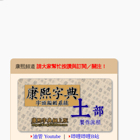
康熙頻道
請大家幫忙按讚與訂閱／關注！
⏵
油管 Youtube
｜
⏵
哔哩哔哩B站