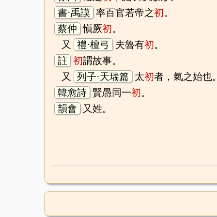
書·禹謨
率百官若帝之
初
。
蔡仲
愼厥
初
。
又
禮·檀弓
夫魯有
初
。
註
初
謂故事。
又
列子·天瑞篇
太
初
者，氣之始也
韓愈詩
賢愚同一
初
。
韻會
又姓。