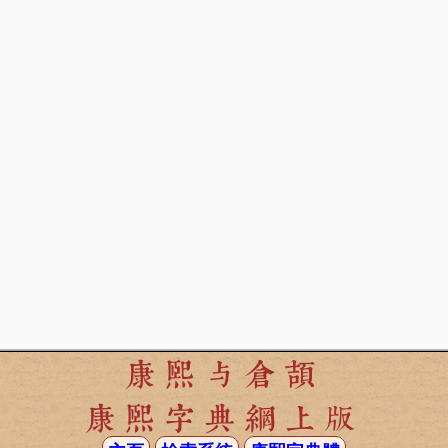
康熙与倉頡
康熙字典網上版