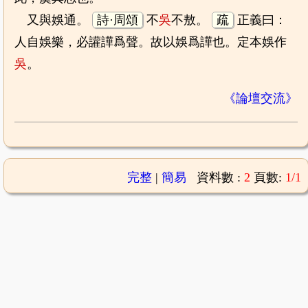
又與娛通。
詩·周頌
不
吳
不敖。
疏
正義曰：
人自娛樂，必讙譁爲聲。故以娛爲譁也。定本娛作
吳
。
《論壇交流》
完整
|
簡易
資料數 :
2
頁數:
1/1