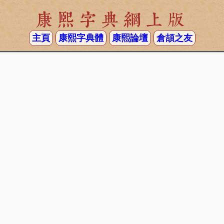
康熙字典網上版
主頁
康熙字典體
康熙論壇
倉頡之友