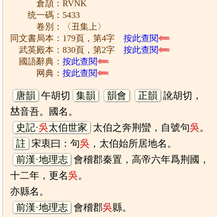
倉頡：RVNK
统一碼：5433
卷別：〈丑集上〉
同文書局本：179頁，第4字
按此查閱
武英殿本：830頁，第2字
按此查閱
國語辭典：
按此查閱
网典：
按此查閱
唐韻
午胡切
集韻
韻會
正韻
訛胡切，
𠀤音吾。國名。
史記·
吳
太伯世家
太伯之奔荆蠻，自號句
吳
。
註
宋衷曰：句
吳
，太伯始所居地名。
前漢·地理志
會稽郡秦置，高帝六年爲荆國，
十二年，更名
吳
。
亦縣名。
前漢·地理志
會稽郡
吳
縣。