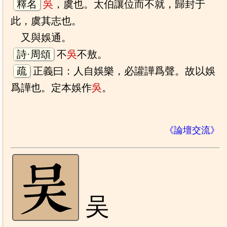
釋名
吳
，虞也。太伯讓位而不就，歸封于
此，虞其志也。
又與娛通。
詩·周頌
不
吳
不敖。
疏
正義曰：人自娛樂，必讙譁爲聲。故以娛
爲譁也。定本娛作
吳
。
《論壇交流》
吴