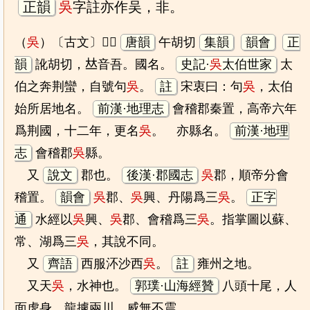
正韻
吳
字註亦作吴，非。
（
吳
）〔古文〕𡗿𡗾
唐韻
午胡切
集韻
韻會
正
韻
訛胡切，𠀤音吾。國名。
史記·
吳
太伯世家
太
伯之奔荆蠻，自號句
吳
。
註
宋衷曰：句
吳
，太伯
始所居地名。
前漢·地理志
會稽郡秦置，高帝六年
爲荆國，十二年，更名
吳
。 亦縣名。
前漢·地理
志
會稽郡
吳
縣。
又
說文
郡也。
後漢·郡國志
吳
郡，順帝分會
稽置。
韻會
吳
郡、
吳
興、丹陽爲三
吳
。
正字
通
水經以
吳
興、
吳
郡、會稽爲三
吳
。指掌圖以蘇、
常、湖爲三
吳
，其說不同。
又
齊語
西服㳅沙西
吳
。
註
雍州之地。
又天
吳
，水神也。
郭璞·山海經贊
八頭十尾，人
面虎身。龍據兩川，威無不震。