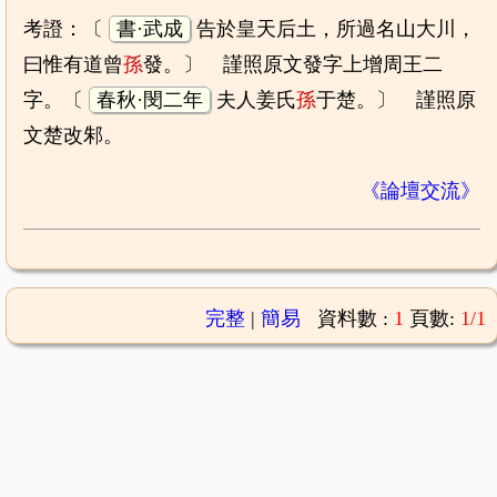
考證：〔
書·武成
告於皇天后土，所過名山大川，
曰惟有道曾
孫
發。〕 謹照原文發字上增周王二
字。〔
春秋·閔二年
夫人姜氏
孫
于楚。〕 謹照原
文楚改邾。
《論壇交流》
完整
|
簡易
資料數 :
1
頁數:
1/1