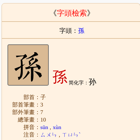
《
字頭檢索
》
字頭：
孫
孫
孙
简化字：
部首：子
部首筆畫：3
部外筆畫：7
總筆畫：10
拼音：
sūn
,
xùn
注音：
ㄙㄨㄣ
,
ㄒㄩㄣˋ