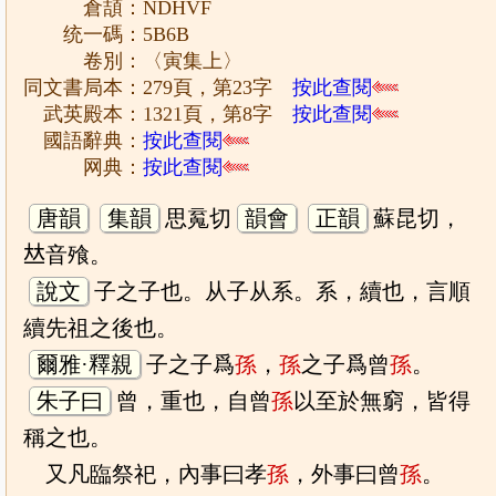
倉頡：NDHVF
统一碼：5B6B
卷別：〈寅集上〉
同文書局本：279頁，第23字
按此查閱
武英殿本：1321頁，第8字
按此查閱
國語辭典：
按此查閱
网典：
按此查閱
唐韻
集韻
思䰟切
韻會
正韻
蘇昆切，
𠀤音飱。
說文
子之子也。从子从系。系，續也，言順
續先祖之後也。
爾雅·釋親
子之子爲
孫
，
孫
之子爲曾
孫
。
朱子曰
曾，重也，自曾
孫
以至於無窮，皆得
稱之也。
又凡臨祭祀，內事曰孝
孫
，外事曰曾
孫
。