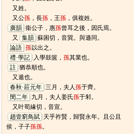
又姓。
又公
孫
，長
孫
，王
孫
，俱複姓。
廣韻
衞公子，惠
孫
曾耳之後，因氏焉。
又
集韻
蘇困切，音巽。與遜同。
論語
孫
以出之。
禮·學記
入學鼓篋，
孫
其業也。
註
猶恭順也。
又遁也。
春秋·莊元年
三月，夫人
孫
于齊。
閔二年
九月，夫人姜氏
孫
于邾。
又叶荀緣切，音宣。
趙壹窮鳥賦
天乎祚賢，歸賢永年。且公且
侯，子子
孫
孫
。