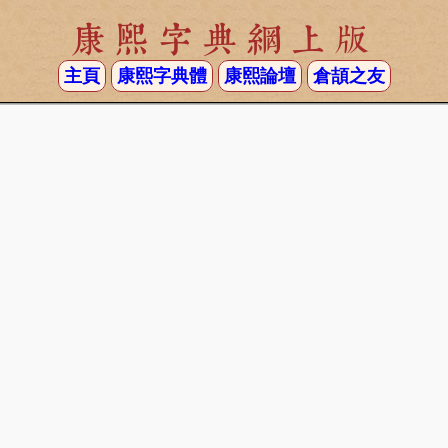
康熙字典網上版
主頁
康熙字典體
康熙論壇
倉頡之友