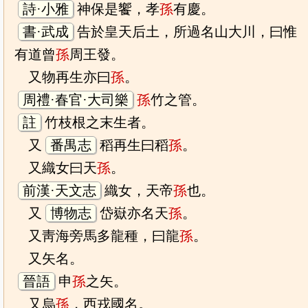
詩·小雅
神保是饗，孝
孫
有慶。
書·武成
告於皇天后土，所過名山大川，曰惟
有道曾
孫
周王發。
又物再生亦曰
孫
。
周禮·春官·大司樂
孫
竹之管。
註
竹枝根之末生者。
又
番禺志
稻再生曰稻
孫
。
又織女曰天
孫
。
前漢·天文志
織女，天帝
孫
也。
又
博物志
岱嶽亦名天
孫
。
又靑海旁馬多龍種，曰龍
孫
。
又矢名。
晉語
申
孫
之矢。
又烏
孫
，西戎國名。