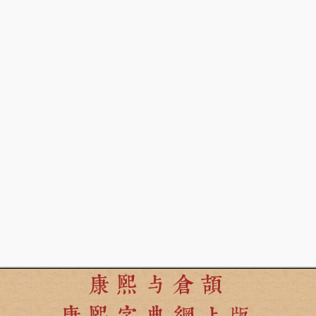
康熙与倉頡
康熙字典網上版