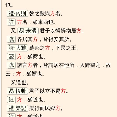
也。
禮·內則
敎之數與
方
名。
註
方
名，如東西也。
又
易·未濟
君子以愼辨物居
方
。
疏
各居其
方
，皆得安其所。
詩·大雅
萬邦之
方
，下民之王。
箋
方
，猶嚮也。
疏
諸言
方
者，皆謂居在他所，人嚮望之，故
云：
方
，猶嚮也。
又道也。
易·恆卦
君子以立不易
方
。
註
方
，猶道也。
禮·樂記
樂行而民鄕
方
。
註
方
，猶道也。