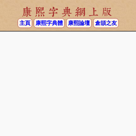
康熙字典網上版
主頁
康熙字典體
康熙論壇
倉頡之友