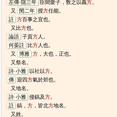
左傳·隱三年
臣聞愛子，敎之以義
方
。
又
閔二年
授
方
任能。
註
方
百事之宜也。
又比
方
也。
論語
子貢
方
人。
何晏註
比
方
人也。
又
博雅
方
，大也，正也。
又祭名。
詩·小雅
以社以
方
。
傳
迎四
方
氣於郊也。
又地名。
詩·小雅
侵鎬及
方
。
註
鎬，
方
，皆北
方
地名。
又姓。