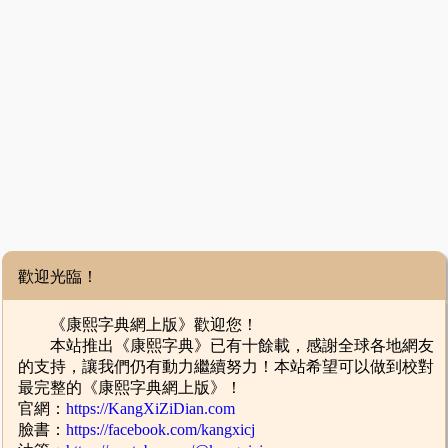
歡迎光臨！
《康熙字典網上版》歡迎您！
本站推出《康熙字典》已有十餘載，感謝全球各地網友
的支持，讓我們仍有動力繼續努力！本站希望可以做到校對
最完整的《康熙字典網上版》！
官網：
https://KangXiZiDian.com
臉書：
https://facebook.com/kangxicj