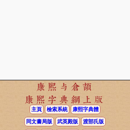
康熙与倉頡
康熙字典網上版
主頁
檢索系統
康熙字典體
同文書局版
武英殿版
渡部氏版