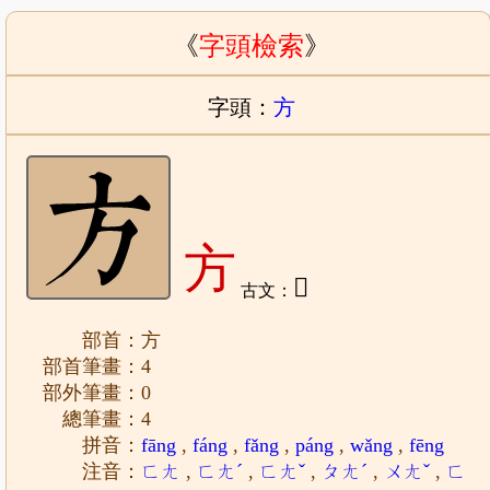
《
字頭檢索
》
字頭：
方
方
𤙗
古文：
部首：方
部首筆畫：4
部外筆畫：0
總筆畫：4
拼音：
fāng
,
fáng
,
fǎng
,
páng
,
wǎng
,
fēng
注音：
ㄈㄤ
,
ㄈㄤˊ
,
ㄈㄤˇ
,
ㄆㄤˊ
,
ㄨㄤˇ
,
ㄈ