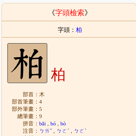
《
字頭檢索
》
字頭：
柏
柏
部首：木
部首筆畫：4
部外筆畫：5
總筆畫：9
拼音：
bǎi
,
bó
,
bò
注音：
ㄅㄞˇ
,
ㄅㄛˊ
,
ㄅㄛˋ