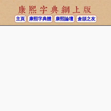
康熙字典網上版
主頁
康熙字典體
康熙論壇
倉頡之友