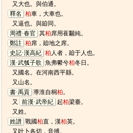
又大也。與伯通。
釋名
柏
車，大車也。
又逼也。與廹同。
周禮·春官
其
柏
席用萑黼純。
鄭註
柏
席，廹地之席。
史記·漢高紀
柏
人者，廹于人也。
漢·武瓠子歌
魚弗鬰兮
柏
冬日。
又國名。在河南西平縣。
又山名。
書·禹貢
導淮自桐
柏
。
又
前漢·武帝紀
起
柏
梁臺。
又姓。
姓譜
戰國
柏
直，漢
柏
英。
又叶卜各切，音搏。