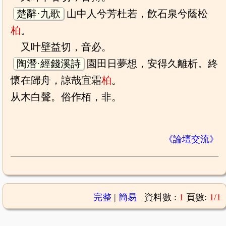
楚辭·九歌
山中人兮芳杜若，飮石泉兮蔭松
柏
。
又叶壁益切，音必。
陶潛·經錢溪詩
園田日夢想，安得久離析。終
懷在歸舟，諒哉宜霜
柏
。
从木白聲。俗作栢，非。
《論壇交流》
完整
|
簡易
資料數 :
1
頁數:
1/1