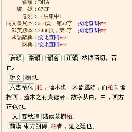
倉頡：DHA
统一碼：67CF
卷別：〈辰集中〉
同文書局本：518頁，第22字
按此查閱
武英殿本：2480頁，第1字
按此查閱
國語辭典：
按此查閱
网典：
按此查閱
唐韻
集韻
韻會
正韻
𠀤博陌切，音
百。
說文
椈也。
六書精蘊
柏
，隂木也。木皆屬陽，而
柏
向隂
指西，蓋木之有貞德者，故字从白。白，西方
正色也。
又
春秋緯
諸侯墓樹
柏
。
前漢·東方朔傳
柏
者，鬼之廷也。