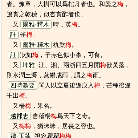
者。豫章，大樹可以爲棺舟者也。和羹之
梅
，
籩實之乾䕩，似杏實酢者也。
又
爾雅·釋木
時，英
梅
。
註
雀
梅
。
又
爾雅·釋木
朹檕
梅
。
註
狀如
梅
，子赤色似小柰，可食。
又
埤雅
江、湘、兩浙四五月閒
梅
欲黃落，
則水潤土溽，蒸鬱成雨，謂之
梅
雨。
四時纂要
閩人以立夏後逢庚入
梅
，芒種後逢
壬出
梅
。
又楊
梅
，果名。
越郡志
會稽楊
梅
爲天下之奇。
又
梅
梅
，猶昧昧，居喪之容也。
禮·玉藻
視容瞿瞿
梅
梅
。