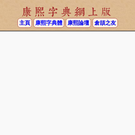
康熙字典網上版
主頁
康熙字典體
康熙論壇
倉頡之友