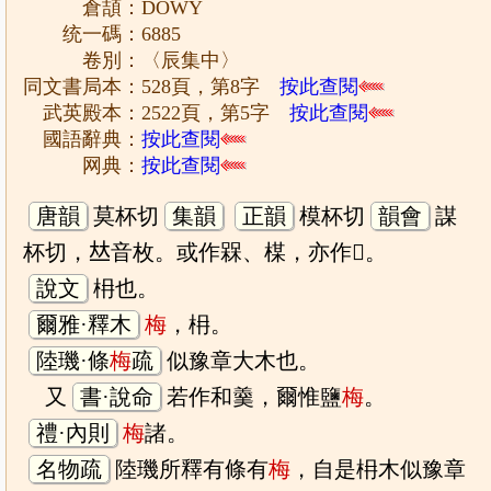
倉頡：DOWY
统一碼：6885
卷別：〈辰集中〉
同文書局本：528頁，第8字
按此查閱
武英殿本：2522頁，第5字
按此查閱
國語辭典：
按此查閱
网典：
按此查閱
唐韻
莫杯切
集韻
正韻
模杯切
韻會
謀
杯切，𠀤音枚。或作槑、楳，亦作𣒫。
說文
枏也。
爾雅·釋木
梅
，枏。
陸璣·條
梅
疏
似豫章大木也。
又
書·說命
若作和羹，爾惟鹽
梅
。
禮·內則
梅
諸。
名物疏
陸璣所釋有條有
梅
，自是枏木似豫章