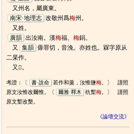
又州名，屬廣東。
南宋·地理志
改敬州爲
梅
州。
又姓。
廣韻
出汝南。漢
梅
福、
梅
鋗。
又
集韻
毋罪切，音浼。亦姓也。槑字原从
二杲作。
又𣕱。
考證：〔
書·說命
若作和羹，汝惟鹽
梅
。〕 謹照
原文汝惟改爾惟。〔
爾雅·釋木
朹槧
梅
。〕 謹照
原文槧改檕。
《論壇交流》