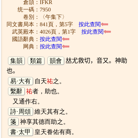
倉頡：IFKR
统一碼：7950
卷別：〈午集下〉
同文書局本：841頁，第5字
按此查閱
武英殿本：4026頁，第1字
按此查閱
國語辭典：
按此查閱
网典：
按此查閱
集韻
類篇
韻會
𠀤尤救切，音又。神助
也。
易·大有
自天
祐
之。
繫辭
祐
者，助也。
又通作右。
詩·周頌
維天其有之。
箋
神享其德而助之。
書·太甲
皇天眷佑有商。