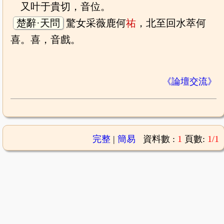
又叶于貴切，音位。
楚辭·天問
驚女采薇鹿何
祐
，北至回水萃何
喜。喜，音戲。
《論壇交流》
完整
|
簡易
資料數 :
1
頁數:
1/1