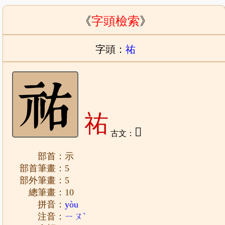
《
字頭檢索
》
字頭：
祐
祐
𨳾
古文：
部首：示
部首筆畫：5
部外筆畫：5
總筆畫：10
拼音：
yòu
注音：
ㄧㄡˋ