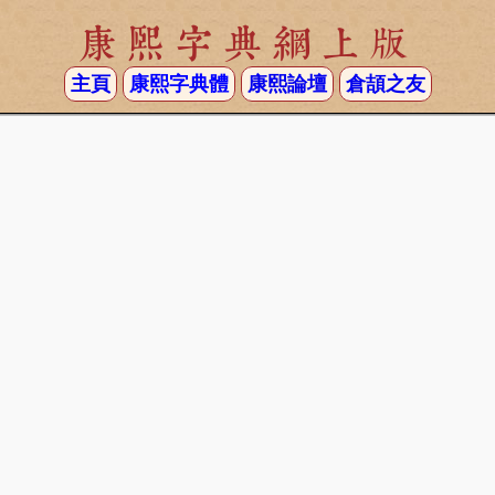
康熙字典網上版
主頁
康熙字典體
康熙論壇
倉頡之友