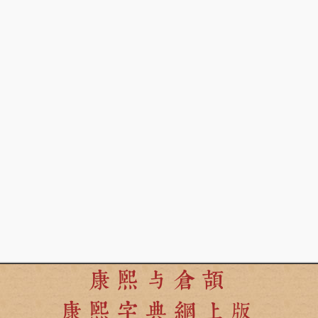
康熙与倉頡
康熙字典網上版