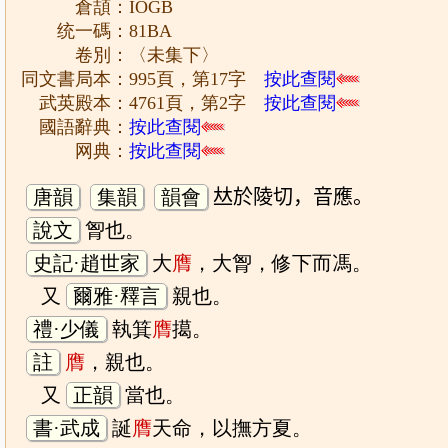
倉頡：IOGB
统一碼：81BA
卷別：〈未集下〉
同文書局本：995頁，第17字
按此查閱
武英殿本：4761頁，第2字
按此查閱
國語辭典：
按此查閱
网典：
按此查閱
唐韻
集韻
韻會
𠀤於陵切，音應。
說文
胷也。
史記·趙世家
大
膺
，大胷，修下而馮。
又
爾雅·釋言
親也。
禮·少儀
執箕
膺
擖。
註
膺
，親也。
又
正韻
當也。
書·武成
誕
膺
天命，以撫方夏。