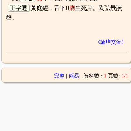
正字通
黃庭經，舌下𤣥
膺
生死岸。陶弘景讀
壅。
《論壇交流》
完整
|
簡易
資料數 :
1
頁數:
1/1