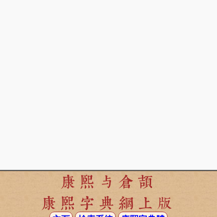
康熙与倉頡
康熙字典網上版