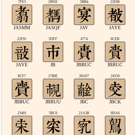
7FE5
2995E
5BB4
22F80
JASMM
JASQF
JAV
JAYE
22F91
5DFF
4774
8CEB
JAYE
JB
JBBUC
JBBUC
8CF7
2780E
28A67
24550
JBBUC
JBBUU
JBC
JBCK
23401
5BC0
21A3B
9DA6