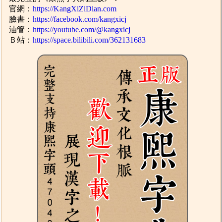
官網：
https://KangXiZiDian.com
臉書：
https://facebook.com/kangxicj
油管：
https://youtube.com/@kangxicj
Ｂ站：
https://space.bilibili.com/362131683