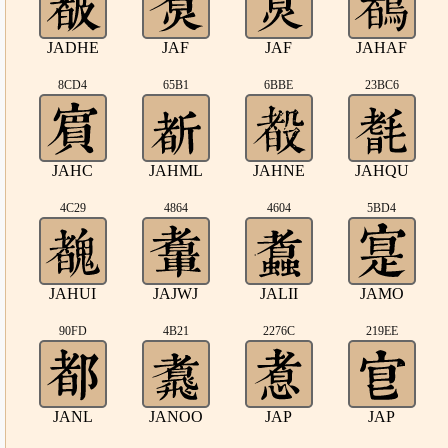
JADHE
JAF
JAF
JAHAF
8CD4
65B1
6BBE
23BC6
JAHC
JAHML
JAHNE
JAHQU
4C29
4864
4604
5BD4
JAHUI
JAJWJ
JALII
JAMO
90FD
4B21
2276C
219EE
JANL
JANOO
JAP
JAP