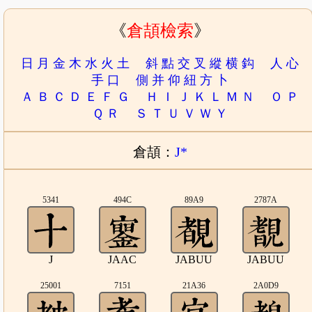
《
倉頡檢索
》
日
月
金
木
水
火
土
斜
點
交
叉
縱
横
鈎
人
心
手
口
側
并
仰
紐
方
卜
Ａ
Ｂ
Ｃ
Ｄ
Ｅ
Ｆ
Ｇ
Ｈ
Ｉ
Ｊ
Ｋ
Ｌ
Ｍ
Ｎ
Ｏ
Ｐ
Ｑ
Ｒ
Ｓ
Ｔ
Ｕ
Ｖ
Ｗ
Ｙ
倉頡：
J*
5341
494C
89A9
2787A
J
JAAC
JABUU
JABUU
25001
7151
21A36
2A0D9