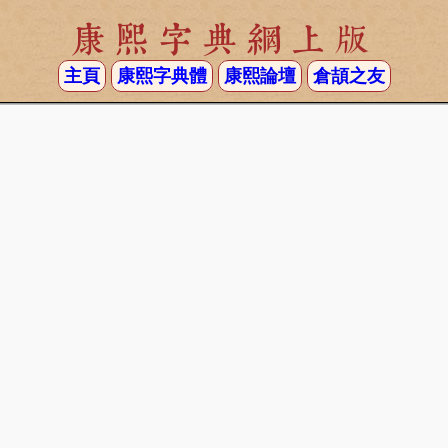
康熙字典網上版
主頁
康熙字典體
康熙論壇
倉頡之友