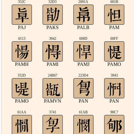
352C
52D3
2091A
601B
PAJ
PAKS
PALB
PAM
6113
3942
608D
60FF
PAMH
PAMI
PAMJ
PAMO
352D
24B67
223D4
3943
PAMO
PAMVN
PAN
PAN
61AA
3741
61AB
90C7