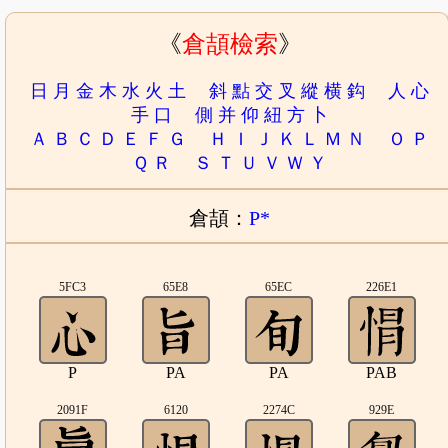
《
倉頡檢索
》
日
月
金
木
水
火
土
斜
點
交
叉
縱
横
鈎
人
心
手
口
側
并
仰
紐
方
卜
Ａ
Ｂ
Ｃ
Ｄ
Ｅ
Ｆ
Ｇ
Ｈ
Ｉ
Ｊ
Ｋ
Ｌ
Ｍ
Ｎ
Ｏ
Ｐ
Ｑ
Ｒ
Ｓ
Ｔ
Ｕ
Ｖ
Ｗ
Ｙ
倉頡：
P*
5FC3
65E8
65EC
226E1
P
PA
PA
PAB
2091F
6120
2274C
929E