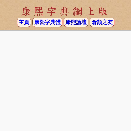
康熙字典網上版
主頁
康熙字典體
康熙論壇
倉頡之友