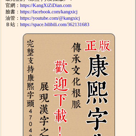
官網：
https://KangXiZiDian.com
臉書：
https://facebook.com/kangxicj
油管：
https://youtube.com/@kangxicj
Ｂ站：
https://space.bilibili.com/362131683