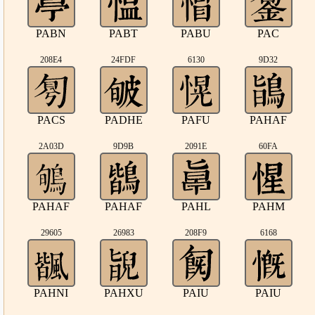
PABN
PABT
PABU
PAC
208E4
24FDF
6130
9D32
PACS
PADHE
PAFU
PAHAF
2A03D
9D9B
2091E
60FA
PAHAF
PAHAF
PAHL
PAHM
29605
26983
208F9
6168
PAHNI
PAHXU
PAIU
PAIU