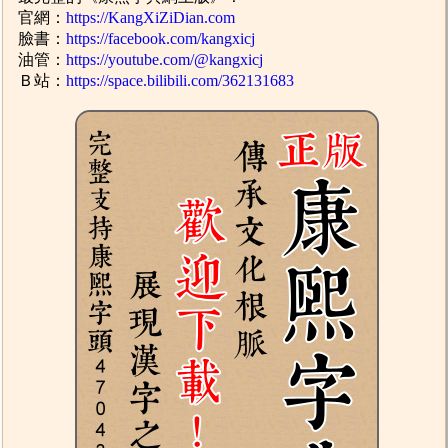
官網：
https://KangXiZiDian.com
臉書：
https://facebook.com/kangxicj
油管：
https://youtube.com/@kangxicj
Ｂ站：
https://space.bilibili.com/362131683