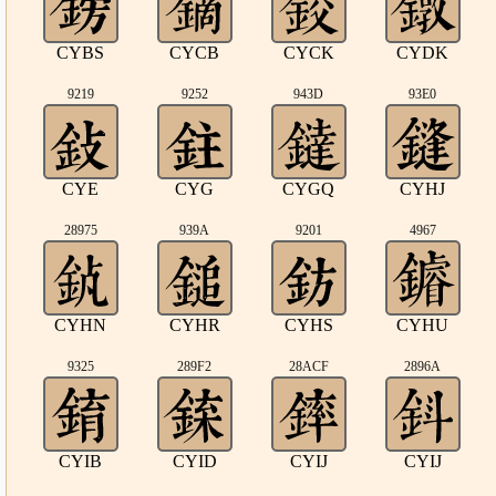
CYBS
CYCB
CYCK
CYDK
9219
9252
943D
93E0
CYE
CYG
CYGQ
CYHJ
28975
939A
9201
4967
CYHN
CYHR
CYHS
CYHU
9325
289F2
28ACF
2896A
CYIB
CYID
CYIJ
CYIJ