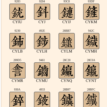
9283
9204
93C8
93DF
CYIU
CYJ
CYJJ
CYKM
9230
492E
28BB7
942C
CYLB
CYLH
CYLM
CYMH
289D5
9461
28C20
28C0A
CYMR
CYMU
CYNQ
CYNT
930A
4933
28B97
28BFC