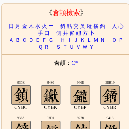
《
倉頡檢索
》
日
月
金
木
水
火
土
斜
點
交
叉
縱
横
鈎
人
心
手
口
側
并
仰
紐
方
卜
Ａ
Ｂ
Ｃ
Ｄ
Ｅ
Ｆ
Ｇ
Ｈ
Ｉ
Ｊ
Ｋ
Ｌ
Ｍ
Ｎ
Ｏ
Ｐ
Ｑ
Ｒ
Ｓ
Ｔ
Ｕ
Ｖ
Ｗ
Ｙ
倉頡：
C*
935E
9480
9468
28B19
CYBC
CYBK
CYBP
CYBR
938A
93D1
9278
9413