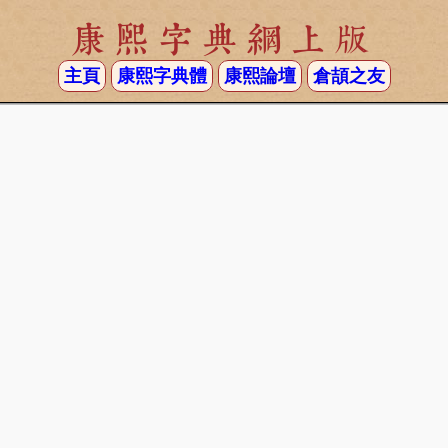
康熙字典網上版
主頁
康熙字典體
康熙論壇
倉頡之友