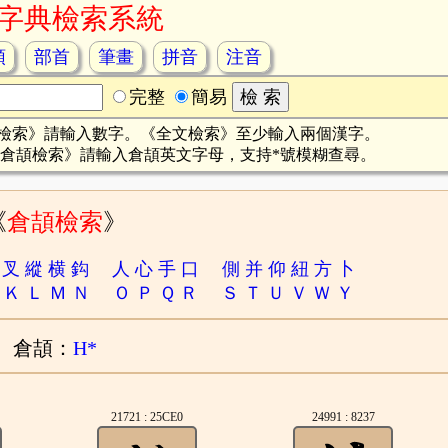
字典檢索系統
頡
部首
筆畫
拼音
注音
完整
簡易
檢索》請輸入數字。《全文檢索》至少輸入兩個漢字。
倉頡檢索》請輸入倉頡英文字母，支持*號模糊查尋。
《
倉頡檢索
》
叉
縱
横
鈎
人
心
手
口
側
并
仰
紐
方
卜
Ｋ
Ｌ
Ｍ
Ｎ
Ｏ
Ｐ
Ｑ
Ｒ
Ｓ
Ｔ
Ｕ
Ｖ
Ｗ
Ｙ
倉頡：
H*
21721 : 25CE0
24991 : 8237