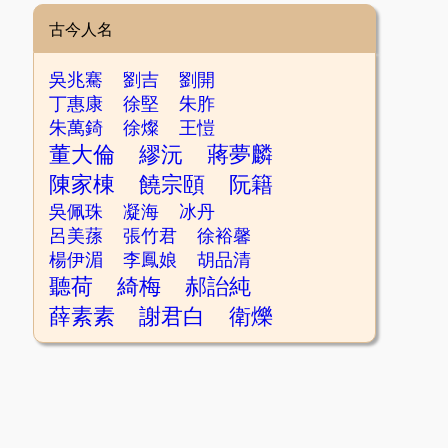
古今人名
吳兆騫
劉吉
劉開
丁惠康
徐堅
朱胙
朱萬錡
徐燦
王愷
董大倫
繆沅
蔣夢麟
陳家棟
饒宗頤
阮籍
吳佩珠
凝海
冰丹
呂美蓀
張竹君
徐裕馨
楊伊湄
李鳳娘
胡品清
聽荷
綺梅
郝詒純
薛素素
謝君白
衛爍