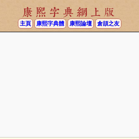
康熙字典網上版
主頁
康熙字典體
康熙論壇
倉頡之友