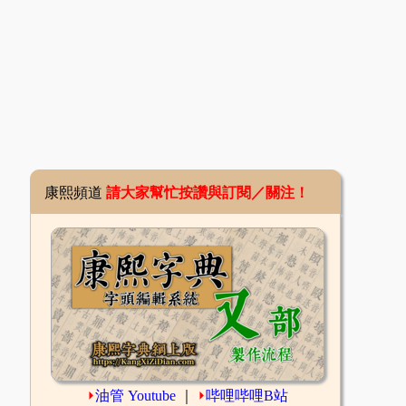
康熙頻道
請大家幫忙按讚與訂閱／關注！
⏵
油管 Youtube
｜
⏵
哔哩哔哩B站