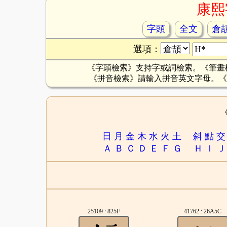
康熙
字頭
全文
倉
選項：
《字頭檢索》支持字或詞檢索。《筆畫
《拼音檢索》請輸入拼音英文字母。《
日
月
金
木
水
火
土
斜
點
交
Ａ
Ｂ
Ｃ
Ｄ
Ｅ
Ｆ
Ｇ
Ｈ
Ｉ
Ｊ
25109 : 825F
41762 : 26A5C