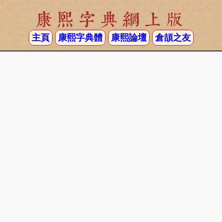
康熙字典網上版
主頁
康熙字典體
康熙論壇
倉頡之友