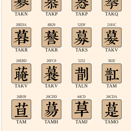
TAKN
TAKP
TAKP
TAKQ
20EDA
8B29
52DF
2181C
TAKR
TAKR
TAKS
TAKV
26EBD
26FC9
5252
382E
TAKV
TAKV
TALN
TAM
26B39
26CDD
44CD
26CDA
TAM
TAMH
TAMJ
TAMO