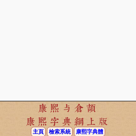
康熙与倉頡
康熙字典網上版
主頁
檢索系統
康熙字典體