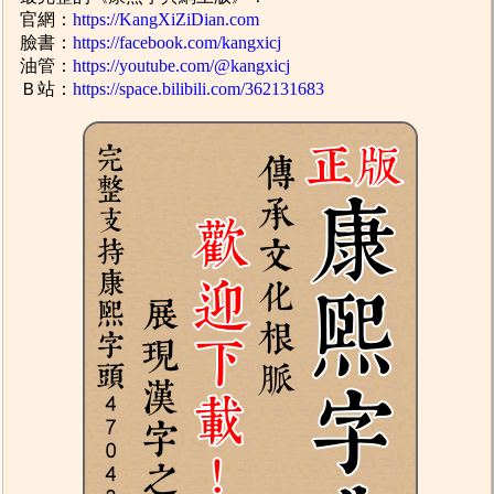
官網：
https://KangXiZiDian.com
臉書：
https://facebook.com/kangxicj
油管：
https://youtube.com/@kangxicj
Ｂ站：
https://space.bilibili.com/362131683