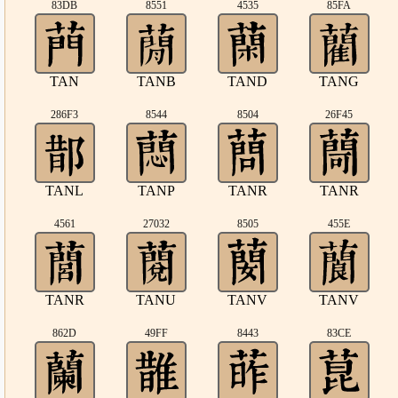
83DB
8551
4535
85FA
TAN
TANB
TAND
TANG
286F3
8544
8504
26F45
TANL
TANP
TANR
TANR
4561
27032
8505
455E
TANR
TANU
TANV
TANV
862D
49FF
8443
83CE