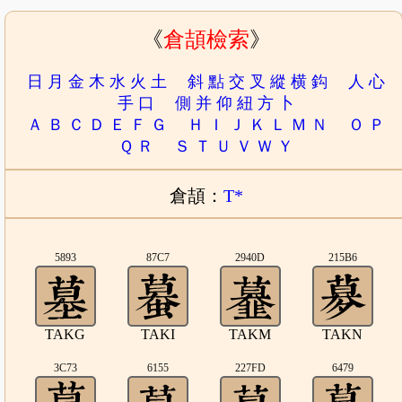
《
倉頡檢索
》
日
月
金
木
水
火
土
斜
點
交
叉
縱
横
鈎
人
心
手
口
側
并
仰
紐
方
卜
Ａ
Ｂ
Ｃ
Ｄ
Ｅ
Ｆ
Ｇ
Ｈ
Ｉ
Ｊ
Ｋ
Ｌ
Ｍ
Ｎ
Ｏ
Ｐ
Ｑ
Ｒ
Ｓ
Ｔ
Ｕ
Ｖ
Ｗ
Ｙ
倉頡：
T*
5893
87C7
2940D
215B6
TAKG
TAKI
TAKM
TAKN
3C73
6155
227FD
6479