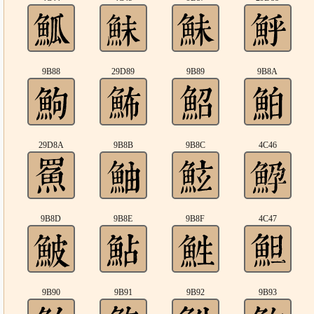
9B88
29D89
9B89
9B8A
29D8A
9B8B
9B8C
4C46
9B8D
9B8E
9B8F
4C47
9B90
9B91
9B92
9B93