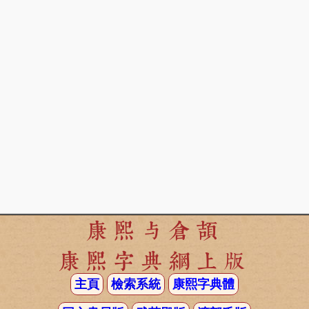
康熙与倉頡
康熙字典網上版
主頁
檢索系統
康熙字典體