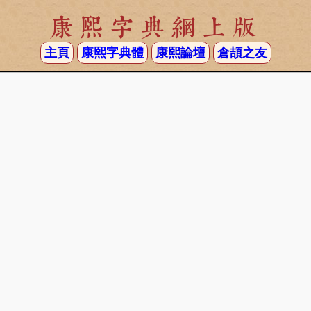
康熙字典網上版
主頁
康熙字典體
康熙論壇
倉頡之友