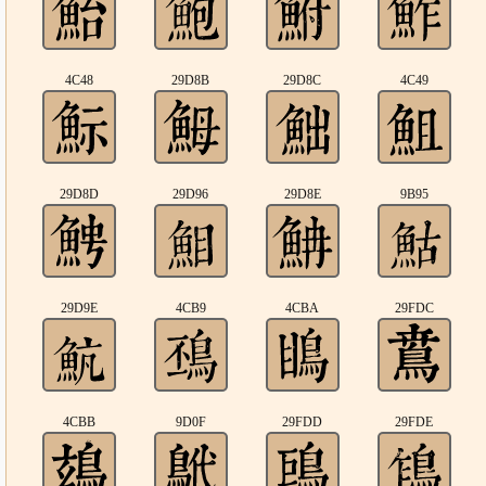
4C48
29D8B
29D8C
4C49
29D8D
29D96
29D8E
9B95
29D9E
4CB9
4CBA
29FDC
4CBB
9D0F
29FDD
29FDE