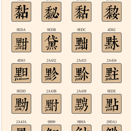
9EDA
9EDB
9EDC
4D62
4D63
2A432
2A433
2A434
9EDD
2A43B
2A439
9EDE
2A43A
9B99
9B9A
29DA1