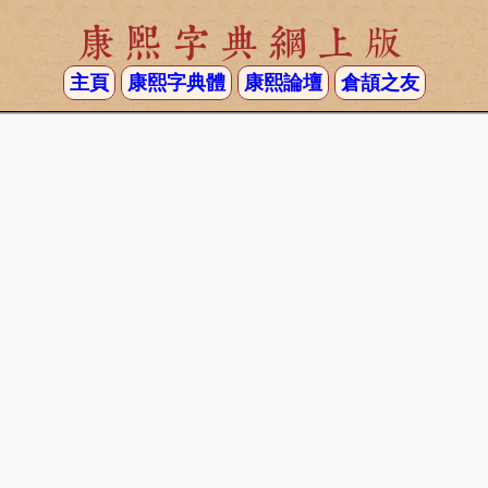
康熙字典網上版
主頁
康熙字典體
康熙論壇
倉頡之友