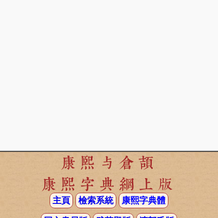
康熙与倉頡
康熙字典網上版
主頁
檢索系統
康熙字典體