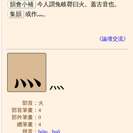
韻會小補
今人謂兔岐脣曰火。蓋古音也。
集韻
或作灬。
《論壇交流》
灬
部首：火
部首筆畫：4
部外筆畫：0
總筆畫：4
拼音：
biāo
,
huǒ