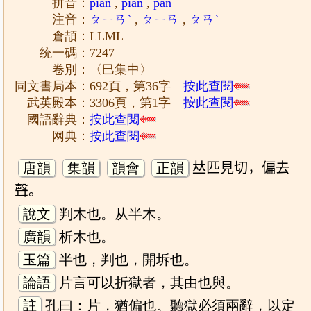
拼音：
piàn
,
piān
,
pàn
注音：
ㄆㄧㄢˋ
,
ㄆㄧㄢ
,
ㄆㄢˋ
倉頡：LLML
统一碼：7247
卷別：〈巳集中〉
同文書局本：692頁，第36字
按此查閱
武英殿本：3306頁，第1字
按此查閱
國語辭典：
按此查閱
网典：
按此查閱
唐韻
集韻
韻會
正韻
𠀤匹見切，偏去
聲。
說文
判木也。从半木。
廣韻
析木也。
玉篇
半也，判也，開坼也。
論語
片言可以折獄者，其由也與。
註
孔曰：片，猶偏也。聽獄必須兩辭，以定