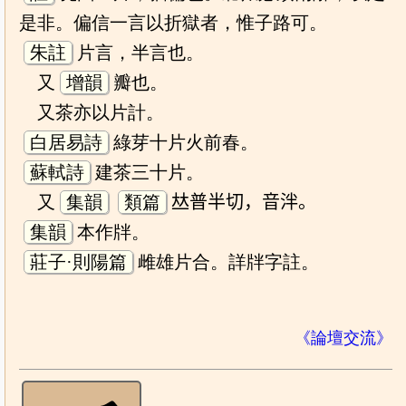
是非。偏信一言以折獄者，惟子路可。
朱註
片言，半言也。
又
增韻
瓣也。
又茶亦以片計。
白居易詩
綠芽十片火前春。
蘇軾詩
建茶三十片。
又
集韻
類篇
𠀤普半切，音泮。
集韻
本作牉。
莊子·則陽篇
雌雄片合。詳牉字註。
《論壇交流》