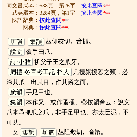
同文書局本：688頁，第26字
按此查閱
武英殿本：3284頁，第1字
按此查閱
國語辭典：
按此查閱
网典：
按此查閱
唐韻
集韻
𠀤側絞切，音抓。
說文
覆手曰爪。
詩·小雅
祈父子王之爪牙。
周禮·冬官考工記·梓人
凡攫閷援簭之類，必
深其爪，出其目，作其鱗之而。
廣韻
手足甲也。
集韻
本作㕚。或作蚤搔。◎按韻會云：說文
爪本爲抓爪之爪，非手足甲也。亦太迂泥，不
可从。
又
集韻
類篇
𠀤阻敎切，音笊。