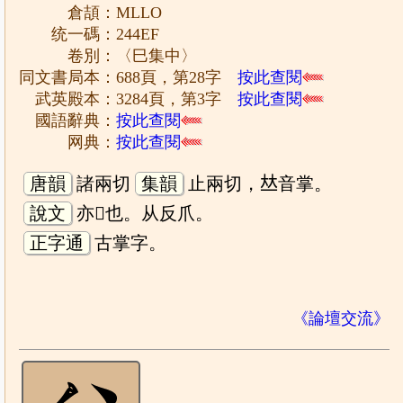
倉頡：MLLO
统一碼：244EF
卷別：〈巳集中〉
同文書局本：688頁，第28字
按此查閱
武英殿本：3284頁，第3字
按此查閱
國語辭典：
按此查閱
网典：
按此查閱
唐韻
諸兩切
集韻
止兩切，𠀤音掌。
說文
亦𠃨也。从反爪。
正字通
古掌字。
《論壇交流》