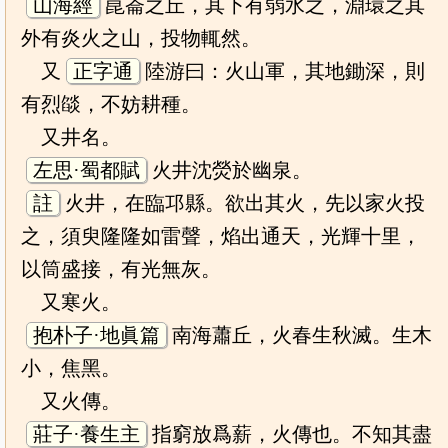
山海經
崑崙之丘，其下有弱水之，淵環之其
外有炎火之山，投物輒然。
又
正字通
陸游曰：火山軍，其地鋤深，則
有烈燄，不妨耕種。
又井名。
左思·蜀都賦
火井沈熒於幽泉。
註
火井，在臨邛縣。欲出其火，先以家火投
之，須臾隆隆如雷聲，焰出通天，光輝十里，
以筒盛接，有光無灰。
又寒火。
抱朴子·地眞篇
南海蕭丘，火春生秋滅。生木
小，焦黑。
又火傳。
莊子·養生主
指窮放爲薪，火傳也。不知其盡