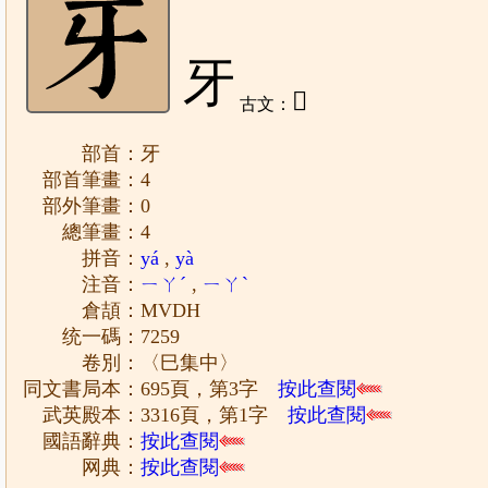
牙
𤘈
古文：
部首：牙
部首筆畫：4
部外筆畫：0
總筆畫：4
拼音：
yá
,
yà
注音：
ㄧㄚˊ
,
ㄧㄚˋ
倉頡：MVDH
统一碼：7259
卷別：〈巳集中〉
同文書局本：695頁，第3字
按此查閱
武英殿本：3316頁，第1字
按此查閱
國語辭典：
按此查閱
网典：
按此查閱