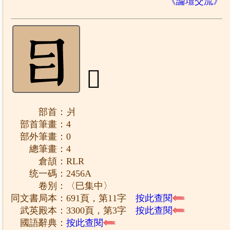
《論壇交流》
𤕪
部首：爿
部首筆畫：4
部外筆畫：0
總筆畫：4
倉頡：RLR
统一碼：2456A
卷別：〈巳集中〉
同文書局本：691頁，第11字
按此查閱
武英殿本：3300頁，第3字
按此查閱
國語辭典：
按此查閱