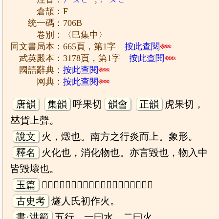
倉頡：F
统一碼：706B
卷別：〈巳集中〉
同文書局本：665頁，第1字
按此查閱
武英殿本：3178頁，第1字
按此查閱
國語辭典：
按此查閱
网典：
按此查閱
唐韻
集韻
呼果切
韻會
正韻
虎果切，
𠀤貨上聲。
說文
火，燬也。南方之行炎而上。象形。
釋名
火化也，消化物也。亦言毀也，物入中
皆毀壞也。
玉篇
𤆄者，化也，隨也，陽氣用事萬物變隨也。
古史考
燧人氏初作火。
書·洪範
五行，一曰水，二曰火。