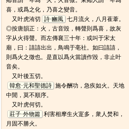
鄕音謂一年爲一火，火音微。東鄕人謂一年爲
喜，或爲之化，乃喜之變音。
又叶虎洧切
詩·豳風
七月流火，八月萑葦。
◎按唐韻正：火，古音毀，轉聲則爲喜，故灰
字从火得聲。而左傳襄三十年：或叫于宋太
廟，曰：譆譆出出，鳥鳴于亳社。如曰譆譆，
則爲火之徵也。是直以爲火當讀作毀，非止叶
音矣。
又叶後五切。
韓愈·元和聖德詩
施令酬功，急疾如火。天地
中閒，莫不順序。
又叶虎何切。
莊子·外物篇
利害相摩生火寔多，衆人焚和，
月固不勝火。