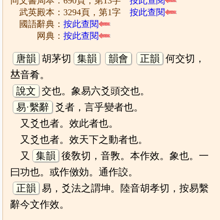
同文書局本：690頁，第13字
按此查閱
武英殿本：3294頁，第1字
按此查閱
國語辭典：
按此查閱
网典：
按此查閱
唐韻
胡茅切
集韻
韻會
正韻
何交切，
𠀤音肴。
說文
交也。象易六爻頭交也。
易·繫辭
爻者，言乎變者也。
又爻也者。效此者也。
又爻也者。效天下之動者也。
又
集韻
後敎切，音斆。本作效。象也。一
曰功也。或作傚効。通作詨。
正韻
易，爻法之謂坤。陸音胡孝切，按易繫
辭今文作效。