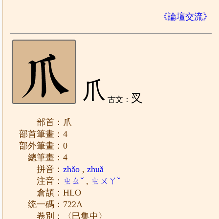
《論壇交流》
爪
㕚
古文：
部首：爪
部首筆畫：4
部外筆畫：0
總筆畫：4
拼音：
zhǎo
,
zhuǎ
注音：
ㄓㄠˇ
,
ㄓㄨㄚˇ
倉頡：HLO
统一碼：722A
卷別：〈巳集中〉