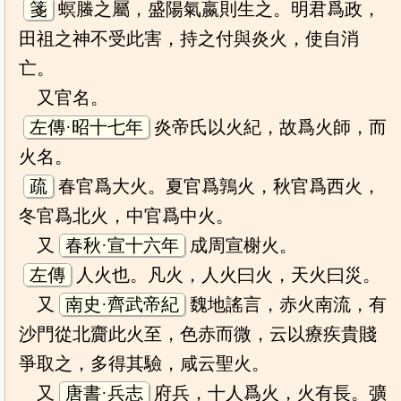
箋
螟螣之屬，盛陽氣嬴則生之。明君爲政，
田祖之神不受此害，持之付與炎火，使自消
亡。
又官名。
左傳·昭十七年
炎帝氏以火紀，故爲火師，而
火名。
疏
春官爲大火。夏官爲鶉火，秋官爲西火，
冬官爲北火，中官爲中火。
又
春秋·宣十六年
成周宣榭火。
左傳
人火也。凡火，人火曰火，天火曰災。
又
南史·齊武帝紀
魏地謠言，赤火南流，有
沙門從北齎此火至，色赤而微，云以療疾貴賤
爭取之，多得其驗，咸云聖火。
又
唐書·兵志
府兵，十人爲火，火有長。彍