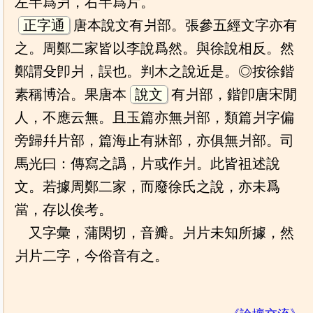
左半爲爿，右半爲片。
正字通
唐本說文有爿部。張參五經文字亦有
之。周鄭二家皆以李說爲然。與徐說相反。然
鄭謂殳卽爿，誤也。判木之說近是。◎按徐鍇
素稱博洽。果唐本
說文
有爿部，鍇卽唐宋閒
人，不應云無。且玉篇亦無爿部，類篇爿字偏
旁歸幷片部，篇海止有牀部，亦俱無爿部。司
馬光曰：傳寫之譌，片或作爿。此皆祖述說
文。若據周鄭二家，而廢徐氏之說，亦未爲
當，存以俟考。
又字彙，蒲閑切，音瓣。爿片未知所據，然
爿片二字，今俗音有之。