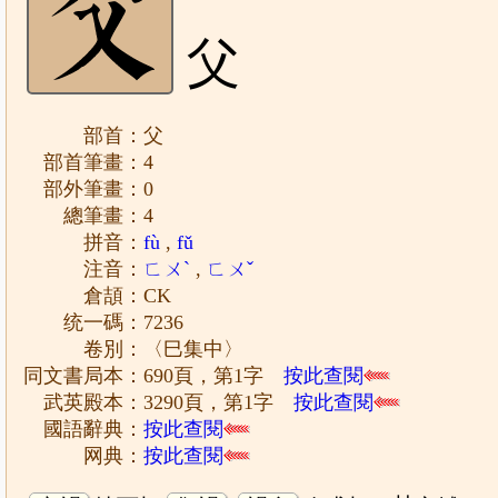
父
部首：父
部首筆畫：4
部外筆畫：0
總筆畫：4
拼音：
fù
,
fǔ
注音：
ㄈㄨˋ
,
ㄈㄨˇ
倉頡：CK
统一碼：7236
卷別：〈巳集中〉
同文書局本：690頁，第1字
按此查閱
武英殿本：3290頁，第1字
按此查閱
國語辭典：
按此查閱
网典：
按此查閱