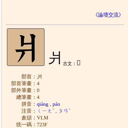
《論壇交流》
爿
𤕪
古文：
部首：爿
部首筆畫：4
部外筆畫：0
總筆畫：4
拼音：
qiáng
,
pán
注音：
ㄑㄧㄤˊ
,
ㄆㄢˊ
倉頡：VLM
统一碼：723F