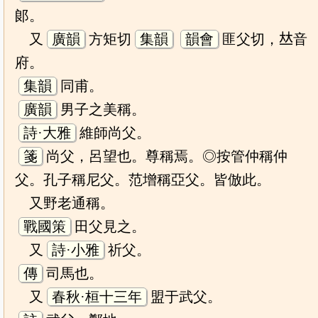
郞。
又
廣韻
方矩切
集韻
韻會
匪父切，𠀤音
府。
集韻
同甫。
廣韻
男子之美稱。
詩·大雅
維師尚父。
箋
尚父，呂望也。尊稱焉。◎按管仲稱仲
父。孔子稱尼父。范增稱亞父。皆倣此。
又野老通稱。
戰國策
田父見之。
又
詩·小雅
祈父。
傳
司馬也。
又
春秋·桓十三年
盟于武父。