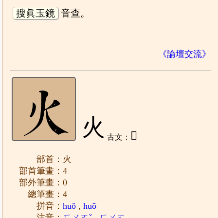
搜眞玉鏡
音查。
《論壇交流》
火
𤆄
古文：
部首：火
部首筆畫：4
部外筆畫：0
總筆畫：4
拼音：
huǒ
,
huō
注音：
ㄏㄨㄛˇ
,
ㄏㄨㄛ