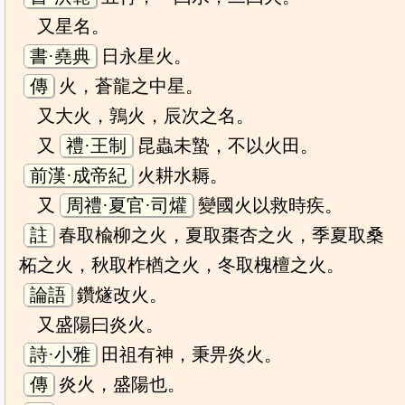
又星名。
書·堯典
日永星火。
傳
火，蒼龍之中星。
又大火，鶉火，辰次之名。
又
禮·王制
昆蟲未蟄，不以火田。
前漢·成帝紀
火耕水耨。
又
周禮·夏官·司爟
變國火以救時疾。
註
春取楡柳之火，夏取棗杏之火，季夏取桑
柘之火，秋取柞楢之火，冬取槐檀之火。
論語
鑽燧改火。
又盛陽曰炎火。
詩·小雅
田祖有神，秉畀炎火。
傳
炎火，盛陽也。