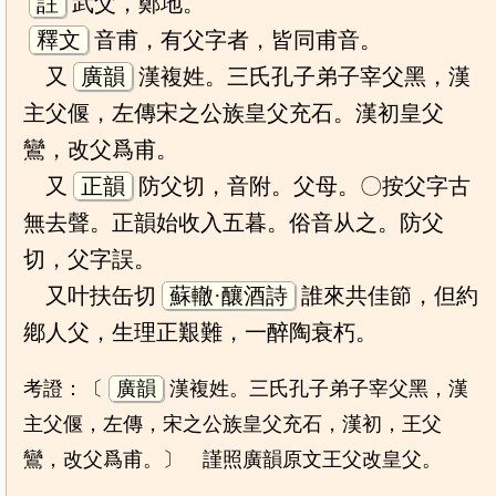
註
武父，鄭地。
釋文
音甫，有父字者，皆同甫音。
又
廣韻
漢複姓。三氏孔子弟子宰父黑，漢
主父偃，左傳宋之公族皇父充石。漢初皇父
鸞，改父爲甫。
又
正韻
防父切，音附。父母。〇按父字古
無去聲。正韻始收入五暮。俗音从之。防父
切，父字誤。
又叶扶缶切
蘇轍·釀酒詩
誰來共佳節，但約
鄕人父，生理正艱難，一醉陶衰朽。
考證：〔
廣韻
漢複姓。三氏孔子弟子宰父黑，漢
主父偃，左傳，宋之公族皇父充石，漢初，王父
鸞，改父爲甫。〕 謹照廣韻原文王父改皇父。