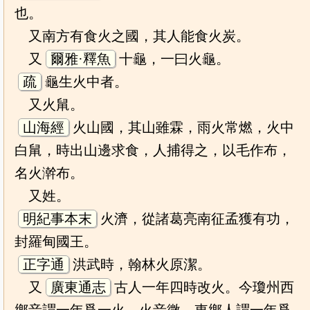
也。
又南方有食火之國，其人能食火炭。
又
爾雅·釋魚
十龜，一曰火龜。
疏
龜生火中者。
又火䑕。
山海經
火山國，其山雖霖，雨火常燃，火中
白䑕，時出山邊求食，人捕得之，以毛作布，
名火澣布。
又姓。
明紀事本末
火濟，從諸葛亮南征孟獲有功，
封羅甸國王。
正字通
洪武時，翰林火原潔。
又
廣東通志
古人一年四時改火。今瓊州西