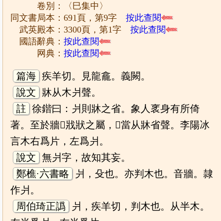
卷別：〈巳集中〉
同文書局本：691頁，第9字
按此查閱
武英殿本：3300頁，第1字
按此查閱
國語辭典：
按此查閱
网典：
按此查閱
篇海
疾羊切。見龍龕。義闕。
說文
牀从木爿聲。
註
徐鍇曰：爿則牀之省。象人衺身有所倚
著。至於牆𡉟戕狀之屬，𠀤當从牀省聲。李陽冰
言木右爲片，左爲爿。
說文
無爿字，故知其妄。
鄭樵·六書略
爿，殳也。亦判木也。音牆。隷
作爿。
周伯琦正譌
爿，疾羊切，判木也。从半木。