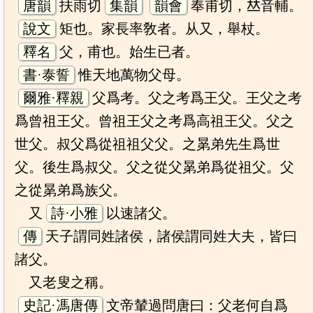
唐韻
扶雨切
集韻
韻會
奉甫切，𠀤音輔。
說文
矩也。家長率敎者。从又，舉杖。
釋名
父，甫也。始生已者。
書·泰誓
惟天地萬物父母。
爾雅·釋親
父爲考。父之考爲王父。王父之考
爲曾祖王父。曾祖王父之考爲高祖王父。父之
世父。叔父爲從祖祖父父。之晜弟先生爲世
父。後生爲叔父。父之從父晜弟爲從祖父。父
之從晜弟爲族父。
又
詩·小雅
以速諸父。
傳
天子謂同姓諸侯，諸侯謂同姓大夫，皆曰
諸父。
又老叟之稱。
史記·馮唐傳
文帝輦過問唐曰：父老何自爲