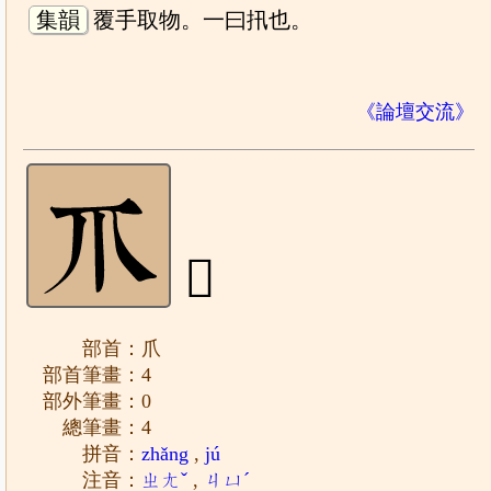
集韻
覆手取物。一曰扟也。
《論壇交流》
𤓯
部首：爪
部首筆畫：4
部外筆畫：0
總筆畫：4
拼音：
zhǎng
,
jú
注音：
ㄓㄤˇ
,
ㄐㄩˊ