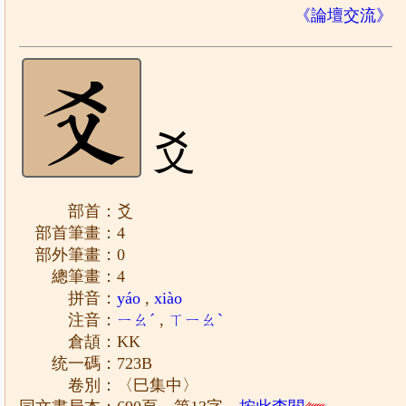
《論壇交流》
爻
部首：爻
部首筆畫：4
部外筆畫：0
總筆畫：4
拼音：
yáo
,
xiào
注音：
ㄧㄠˊ
,
ㄒㄧㄠˋ
倉頡：KK
统一碼：723B
卷別：〈巳集中〉