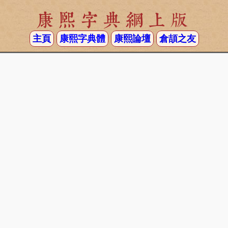
康熙字典網上版
主頁
康熙字典體
康熙論壇
倉頡之友