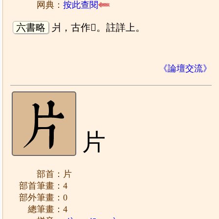
网典：
按此查閱
六書略
爿，古作𤕪。註詳上。
《論壇交流》
片
部首：片
部首筆畫：4
部外筆畫：0
總筆畫：4