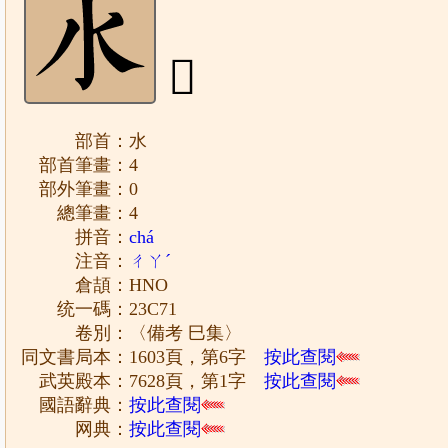
𣱱
部首：水
部首筆畫：4
部外筆畫：0
總筆畫：4
拼音：
chá
注音：
ㄔㄚˊ
倉頡：HNO
统一碼：23C71
卷別：〈備考 巳集〉
同文書局本：1603頁，第6字
按此查閱
武英殿本：7628頁，第1字
按此查閱
國語辭典：
按此查閱
网典：
按此查閱