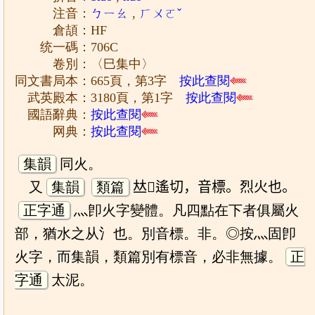
注音：
ㄅㄧㄠ
,
ㄏㄨㄛˇ
倉頡：HF
统一碼：706C
卷別：〈巳集中〉
同文書局本：665頁，第3字
按此查閱
武英殿本：3180頁，第1字
按此查閱
國語辭典：
按此查閱
网典：
按此查閱
集韻
同火。
又
集韻
類篇
𠀤𤰞遙切，音標。烈火也。
正字通
灬卽火字變體。凡四點在下者俱屬火
部，猶水之从氵也。別音標。非。◎按灬固卽
火字，而集韻，類篇別有標音，必非無據。
正
字通
太泥。