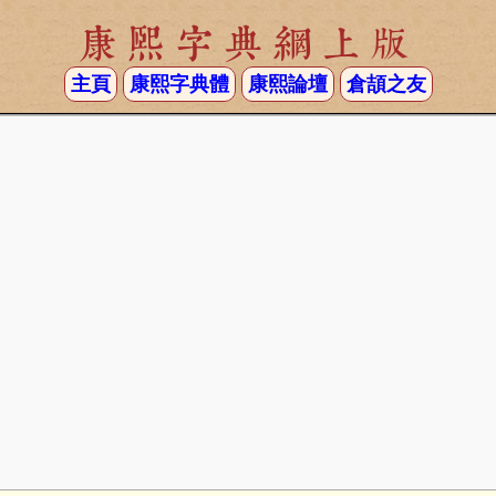
康熙字典網上版
主頁
康熙字典體
康熙論壇
倉頡之友