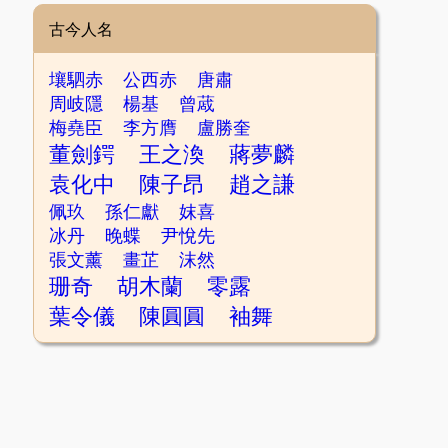
古今人名
壤駟赤
公西赤
唐肅
周岐隱
楊基
曾蒧
梅堯臣
李方膺
盧勝奎
董劍鍔
王之渙
蔣夢麟
袁化中
陳子昂
趙之謙
佩玖
孫仁獻
妺喜
冰丹
晚蝶
尹悅先
張文薰
畫芷
沫然
珊奇
胡木蘭
零露
葉令儀
陳圓圓
袖舞