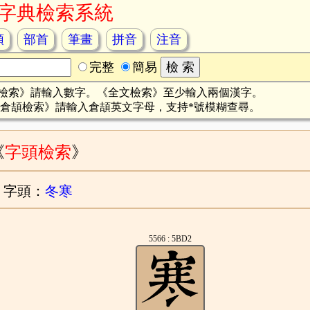
字典檢索系統
頡
部首
筆畫
拼音
注音
完整
簡易
檢索》請輸入數字。《全文檢索》至少輸入兩個漢字。
倉頡檢索》請輸入倉頡英文字母，支持*號模糊查尋。
《
字頭檢索
》
字頭：
冬寒
5566 : 5BD2