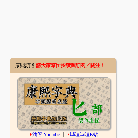
康熙頻道
請大家幫忙按讚與訂閱／關注！
⏵
油管 Youtube
｜
⏵
哔哩哔哩B站