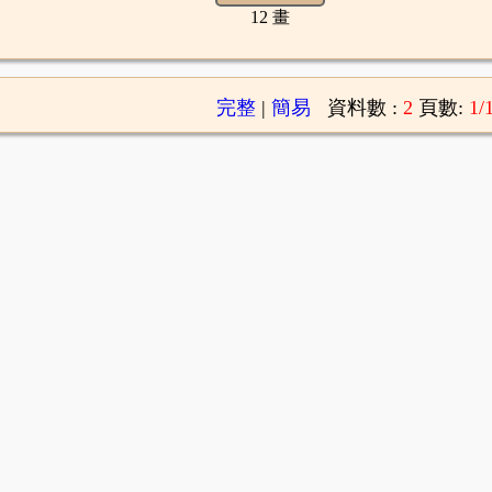
12 畫
完整
|
簡易
資料數 :
2
頁數:
1/