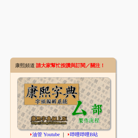
康熙頻道
請大家幫忙按讚與訂閱／關注！
⏵
油管 Youtube
｜
⏵
哔哩哔哩B站