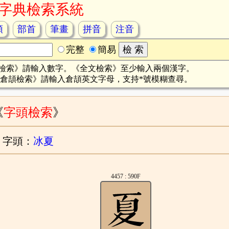
字典檢索系統
頡
部首
筆畫
拼音
注音
完整
簡易
檢索》請輸入數字。《全文檢索》至少輸入兩個漢字。
倉頡檢索》請輸入倉頡英文字母，支持*號模糊查尋。
《
字頭檢索
》
字頭：
冰夏
4457 : 590F