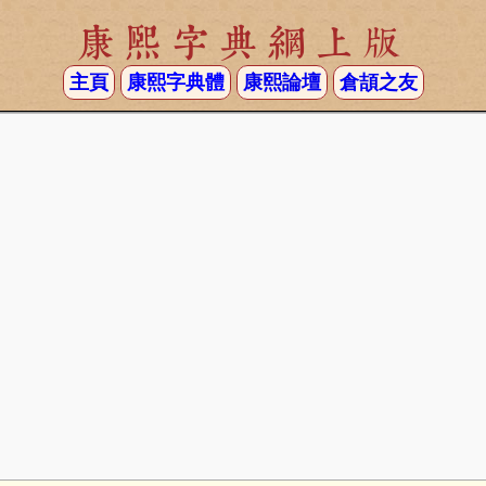
康熙字典網上版
主頁
康熙字典體
康熙論壇
倉頡之友