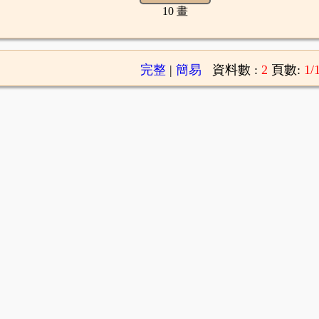
10 畫
完整
|
簡易
資料數 :
2
頁數:
1/