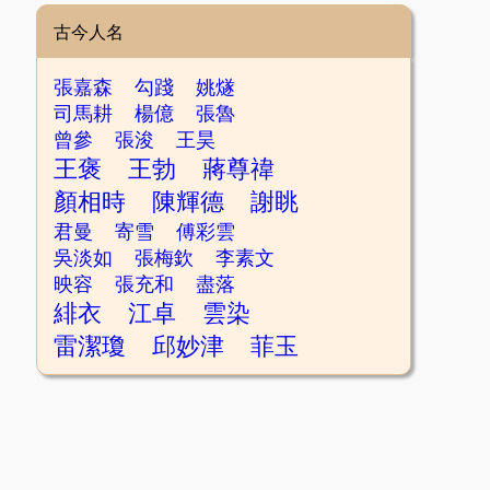
古今人名
張嘉森
勾踐
姚燧
司馬耕
楊億
張魯
曾參
張浚
王昊
王褒
王勃
蔣尊禕
顏相時
陳輝德
謝眺
君曼
寄雪
傅彩雲
吳淡如
張梅欽
李素文
映容
張充和
盡落
緋衣
江卓
雲染
雷潔瓊
邱妙津
菲玉