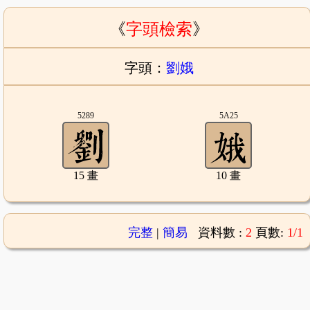
《
字頭檢索
》
字頭：
劉娥
5289
5A25
15 畫
10 畫
完整
|
簡易
資料數 :
2
頁數:
1/1