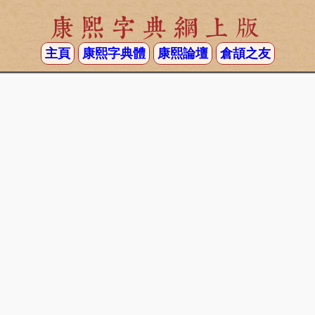
康熙字典網上版
主頁
康熙字典體
康熙論壇
倉頡之友