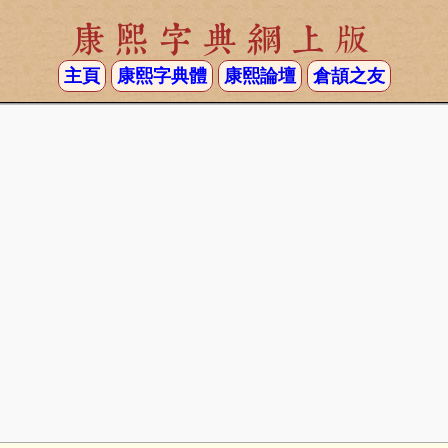
康熙字典網上版
主頁
康熙字典體
康熙論壇
倉頡之友