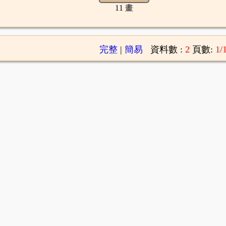
11 畫
完整
|
簡易
資料數 :
2
頁數:
1/