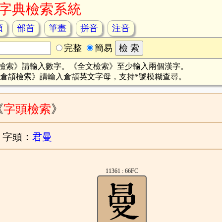
字典檢索系統
頡
部首
筆畫
拼音
注音
完整
簡易
檢索》請輸入數字。《全文檢索》至少輸入兩個漢字。
倉頡檢索》請輸入倉頡英文字母，支持*號模糊查尋。
《
字頭檢索
》
字頭：
君曼
11361 : 66FC