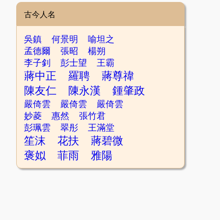
古今人名
吳鎮
何景明
喻坦之
孟德爾
張昭
楊朔
李子釗
彭士望
王霸
蔣中正
羅聘
蔣尊禕
陳友仁
陳永漢
鍾肇政
嚴倚雲
嚴倚雲
嚴倚雲
妙菱
惠然
張竹君
彭珮雲
翠彤
王滿堂
笙沫
花扶
蔣碧微
褒姒
菲雨
雅陽