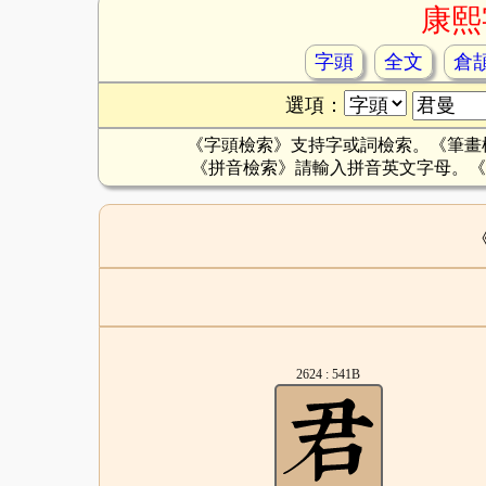
康熙
字頭
全文
倉
選項：
《字頭檢索》支持字或詞檢索。《筆畫
《拼音檢索》請輸入拼音英文字母。《
2624 : 541B