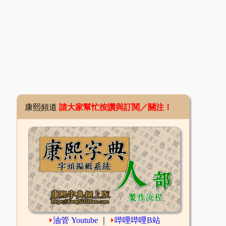
康熙頻道
請大家幫忙按讚與訂閱／關注！
⏵
油管 Youtube
｜
⏵
哔哩哔哩B站