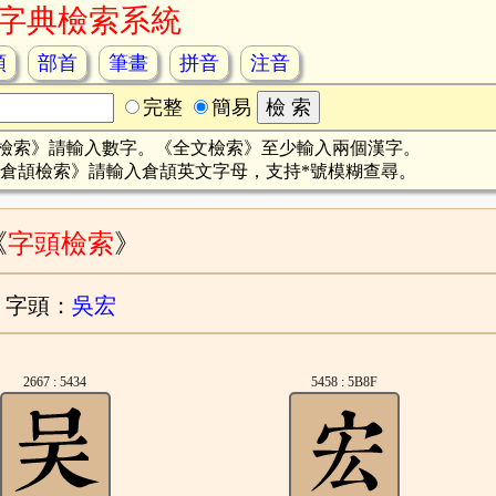
字典檢索系統
頡
部首
筆畫
拼音
注音
完整
簡易
檢索》請輸入數字。《全文檢索》至少輸入兩個漢字。
倉頡檢索》請輸入倉頡英文字母，支持*號模糊查尋。
《
字頭檢索
》
字頭：
吳宏
2667 : 5434
5458 : 5B8F