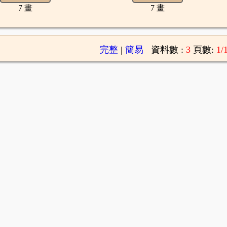
7 畫
7 畫
完整
|
簡易
資料數 :
3
頁數:
1/