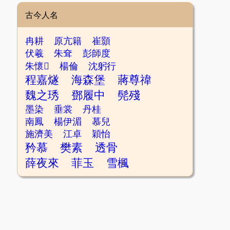
古今人名
冉耕
原亢籍
崔顥
伏羲
朱耷
彭師度
朱懷𡋧
楊倫
沈躬行
程嘉燧
海森堡
蔣尊禕
魏之琇
鄧履中
髡殘
墨染
垂裳
丹桂
南鳳
楊伊湄
慕兒
施濟美
江卓
穎怡
矜慕
樊素
透骨
薛夜來
菲玉
雪楓