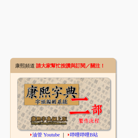
康熙頻道
請大家幫忙按讚與訂閱／關注！
⏵
油管 Youtube
｜
⏵
哔哩哔哩B站