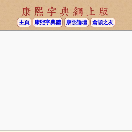
康熙字典網上版
主頁
康熙字典體
康熙論壇
倉頡之友