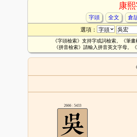
康熙
字頭
全文
倉
選項：
《字頭檢索》支持字或詞檢索。《筆畫
《拼音檢索》請輸入拼音英文字母。《
2666 : 5433