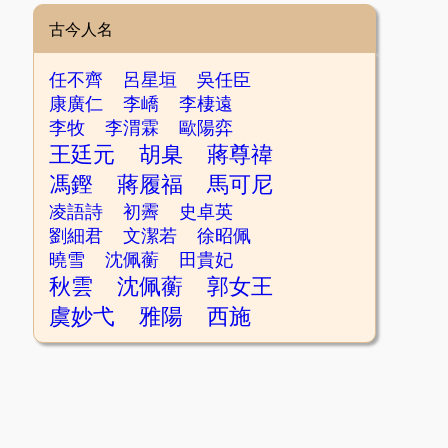
古今人名
任不齊
呂星垣
吳任臣
康廣仁
李嶠
李棲遠
李牧
李渭霖
歐陽弈
王廷元
胡臬
蔣尊禕
馮鏗
蔣履福
馬可尼
凌語詩
初霽
史卓英
劉細君
文潔若
徐昭佩
曉雪
沈佩蘅
田貴妃
秋雲
沈佩蘅
郭女王
虞妙弋
雅陽
西施