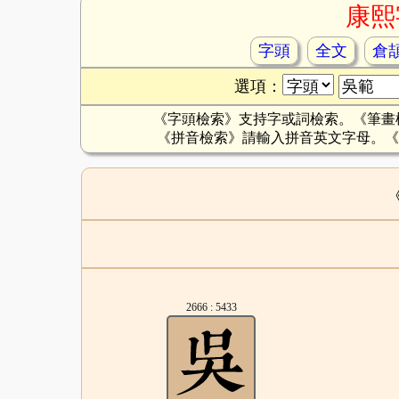
康熙
字頭
全文
倉
選項：
《字頭檢索》支持字或詞檢索。《筆畫
《拼音檢索》請輸入拼音英文字母。《
2666 : 5433