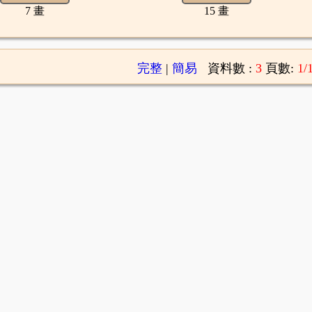
7 畫
15 畫
完整
|
簡易
資料數 :
3
頁數:
1/