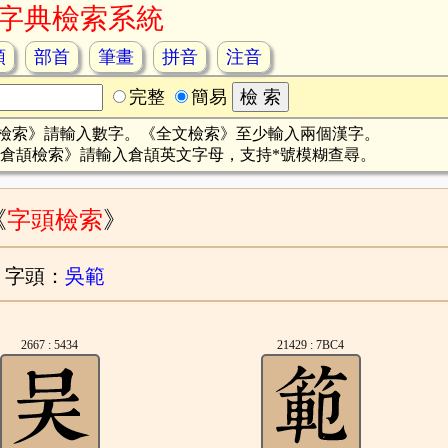
字典檢索系統
頡
部首
筆畫
拼音
注音
完整
簡易
檢索》請輸入數字。《全文檢索》至少輸入兩個漢字。
倉頡檢索》請輸入倉頡英文字母，支持*號模糊查尋。
《
字頭檢索
》
字頭：
吳範
2667 : 5434
21429 : 7BC4