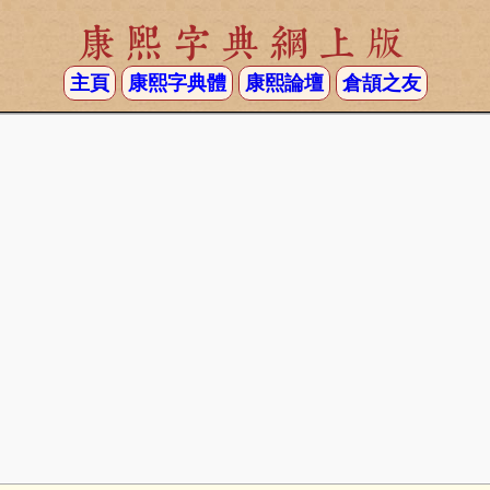
康熙字典網上版
主頁
康熙字典體
康熙論壇
倉頡之友