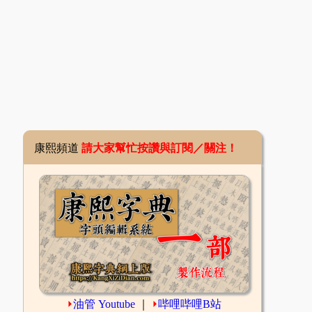
康熙頻道
請大家幫忙按讚與訂閱／關注！
⏵
油管 Youtube
｜
⏵
哔哩哔哩B站