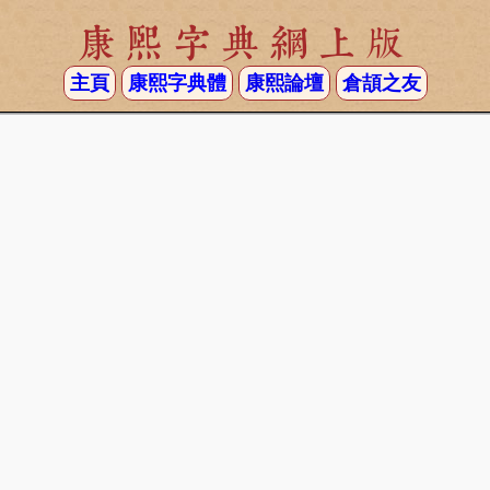
康熙字典網上版
主頁
康熙字典體
康熙論壇
倉頡之友