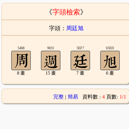
《
字頭檢索
》
字頭：
周廷旭
5468
9031
5EF7
65ED
8 畫
15 畫
7 畫
6 畫
完整
|
簡易
資料數 :
4
頁數:
1/1