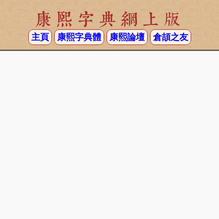
康熙字典網上版
主頁
康熙字典體
康熙論壇
倉頡之友