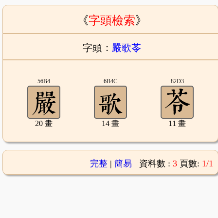
《
字頭檢索
》
字頭：
嚴歌苓
56B4
6B4C
82D3
20 畫
14 畫
11 畫
完整
|
簡易
資料數 :
3
頁數:
1/1