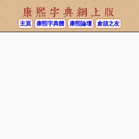
康熙字典網上版
主頁
康熙字典體
康熙論壇
倉頡之友