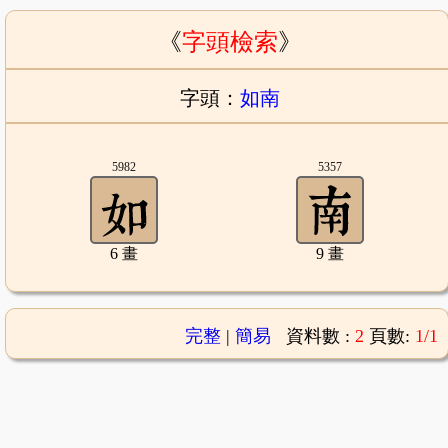
《
字頭檢索
》
字頭：
如南
5982
5357
6 畫
9 畫
完整
|
簡易
資料數 :
2
頁數:
1/1