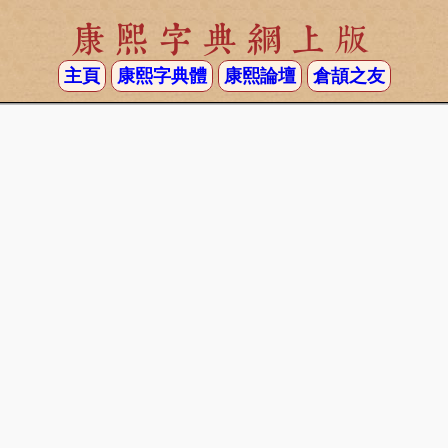
康熙字典網上版
主頁
康熙字典體
康熙論壇
倉頡之友