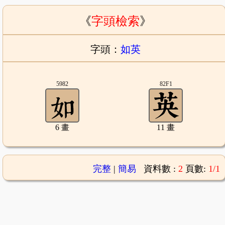
《
字頭檢索
》
字頭：
如英
5982
82F1
6 畫
11 畫
完整
|
簡易
資料數 :
2
頁數:
1/1