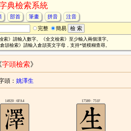
字典檢索系統
頡
部首
筆畫
拼音
注音
完整
簡易
檢索》請輸入數字。《全文檢索》至少輸入兩個漢字。
倉頡檢索》請輸入倉頡英文字母，支持*號模糊查尋。
《
字頭檢索
》
字頭：
姚澤生
14920 : 6FA4
17589 : 751F