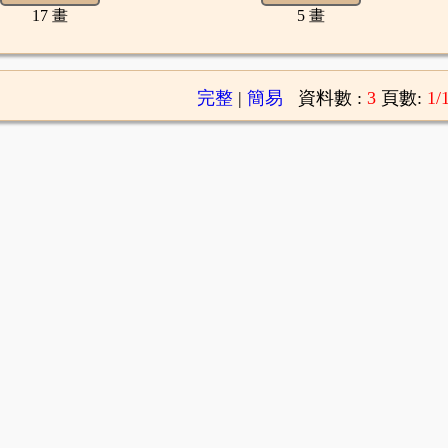
17 畫
5 畫
完整
|
簡易
資料數 :
3
頁數:
1/