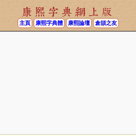
康熙字典網上版
主頁
康熙字典體
康熙論壇
倉頡之友