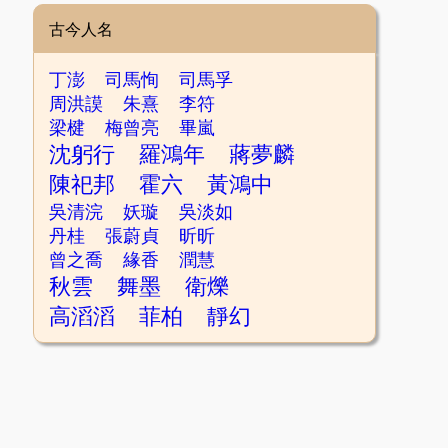
古今人名
丁澎
司馬恂
司馬孚
周洪謨
朱熹
李符
梁楗
梅曾亮
畢嵐
沈躬行
羅鴻年
蔣夢麟
陳祀邦
霍六
黃鴻中
吳清浣
妖璇
吳淡如
丹桂
張蔚貞
昕昕
曾之喬
緣香
潤慧
秋雲
舞墨
衛爍
高滔滔
菲柏
靜幻