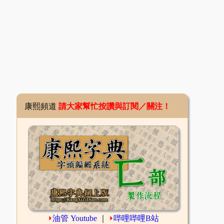
康熙頻道
請大家幫忙按讚與訂閱／關注！
⏵
油管 Youtube
｜
⏵
哔哩哔哩B站