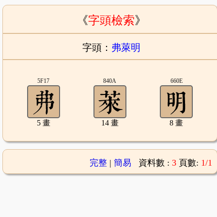
《
字頭檢索
》
字頭：
弗萊明
5F17
840A
660E
5 畫
14 畫
8 畫
完整
|
簡易
資料數 :
3
頁數:
1/1