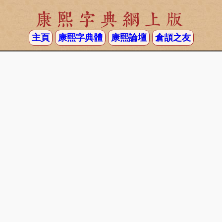
康熙字典網上版
主頁
康熙字典體
康熙論壇
倉頡之友