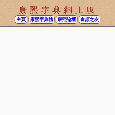
康熙字典網上版
主頁
康熙字典體
康熙論壇
倉頡之友