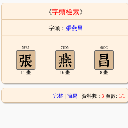
《
字頭檢索
》
字頭：
張燕昌
5F35
71D5
660C
11 畫
16 畫
8 畫
完整
|
簡易
資料數 :
3
頁數:
1/1