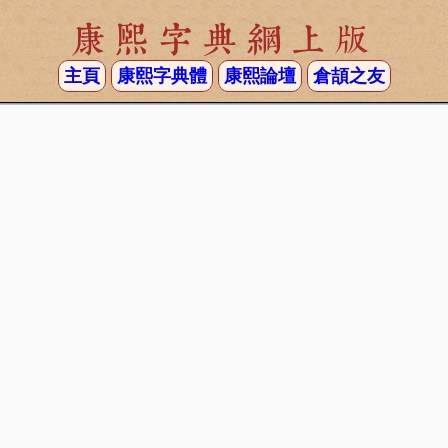
康熙字典網上版
主頁
康熙字典體
康熙論壇
倉頡之友