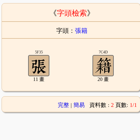
《
字頭檢索
》
字頭：
張籍
5F35
7C4D
11 畫
20 畫
完整
|
簡易
資料數 :
2
頁數:
1/1