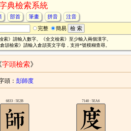
字典檢索系統
頡
部首
筆畫
拼音
注音
完整
簡易
檢索》請輸入數字。《全文檢索》至少輸入兩個漢字。
倉頡檢索》請輸入倉頡英文字母，支持*號模糊查尋。
《
字頭檢索
》
字頭：
彭師度
6833 : 5E2B
7140 : 5EA6