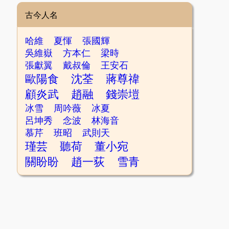
古今人名
哈維
夏惲
張國輝
吳維嶽
方本仁
梁時
張獻翼
戴叔倫
王安石
歐陽食
沈荃
蔣尊禕
顧炎武
趙融
錢崇塏
冰雪
周吟薇
冰夏
呂坤秀
念波
林海音
慕芹
班昭
武則天
瑾芸
聽荷
董小宛
關盼盼
趙一荻
雪青