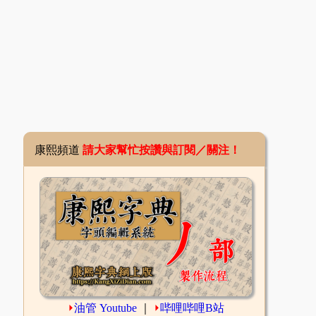
康熙頻道
請大家幫忙按讚與訂閱／關注！
⏵
油管 Youtube
｜
⏵
哔哩哔哩B站