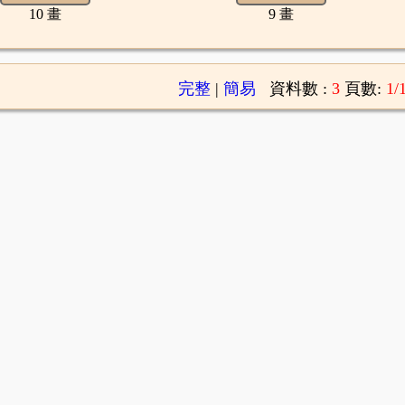
10 畫
9 畫
完整
|
簡易
資料數 :
3
頁數:
1/