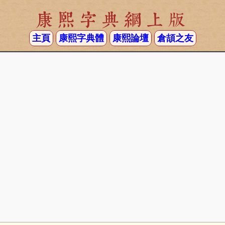
康熙字典網上版
主頁
康熙字典體
康熙論壇
倉頡之友