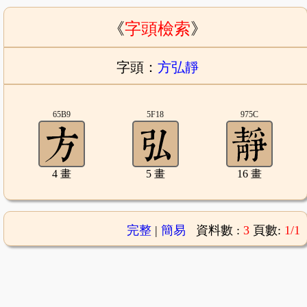
《
字頭檢索
》
字頭：
方弘靜
65B9
5F18
975C
4 畫
5 畫
16 畫
完整
|
簡易
資料數 :
3
頁數:
1/1