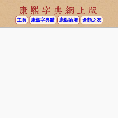
康熙字典網上版
主頁
康熙字典體
康熙論壇
倉頡之友