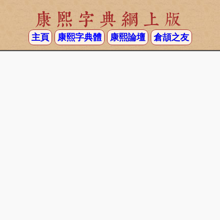
康熙字典網上版
主頁
康熙字典體
康熙論壇
倉頡之友