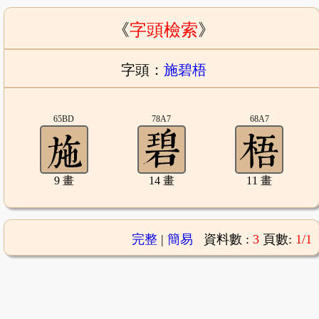
《
字頭檢索
》
字頭：
施碧梧
65BD
78A7
68A7
9 畫
14 畫
11 畫
完整
|
簡易
資料數 :
3
頁數:
1/1