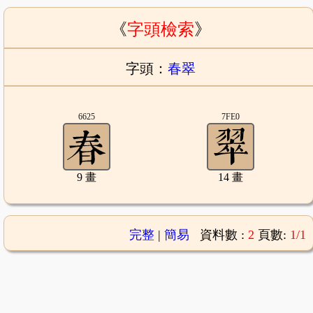
《
字頭檢索
》
字頭：
春翠
6625
7FE0
9 畫
14 畫
完整
|
簡易
資料數 :
2
頁數:
1/1