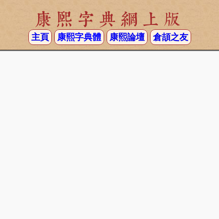
康熙字典網上版
主頁
康熙字典體
康熙論壇
倉頡之友