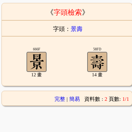
《
字頭檢索
》
字頭：
景壽
666F
58FD
12 畫
14 畫
完整
|
簡易
資料數 :
2
頁數:
1/1