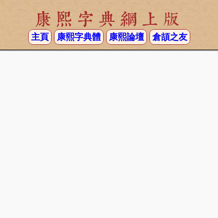
康熙字典網上版
主頁
康熙字典體
康熙論壇
倉頡之友