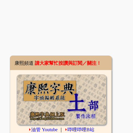
康熙頻道
請大家幫忙按讚與訂閱／關注！
⏵
油管 Youtube
｜
⏵
哔哩哔哩B站