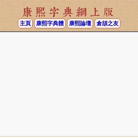
康熙字典網上版
主頁
康熙字典體
康熙論壇
倉頡之友