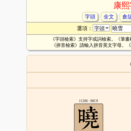
康熙
字頭
全文
倉
選項：
《字頭檢索》支持字或詞檢索。《筆畫
《拼音檢索》請輸入拼音英文字母。《
11266 : 66C9