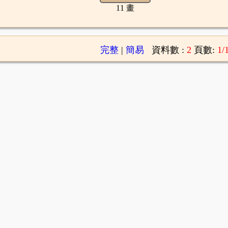
11 畫
完整
|
簡易
資料數 :
2
頁數:
1/