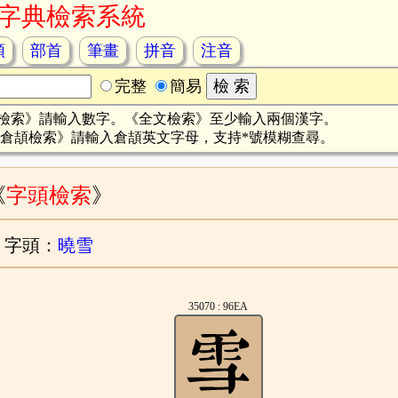
字典檢索系統
頡
部首
筆畫
拼音
注音
完整
簡易
檢索》請輸入數字。《全文檢索》至少輸入兩個漢字。
倉頡檢索》請輸入倉頡英文字母，支持*號模糊查尋。
《
字頭檢索
》
字頭：
曉雪
35070 : 96EA