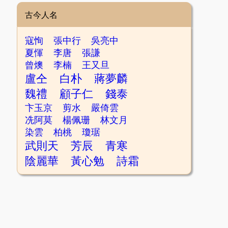
古今人名
寇恂
張中行
吳亮中
夏惲
李唐
張謙
曾燠
李楠
王又旦
盧仝
白朴
蔣夢麟
魏禮
顧子仁
錢泰
卞玉京
剪水
嚴倚雲
冼阿莫
楊佩珊
林文月
染雲
柏桃
瓊琚
武則天
芳辰
青寒
陰麗華
黃心勉
詩霜