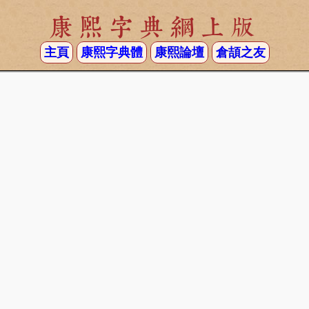
康熙字典網上版
主頁
康熙字典體
康熙論壇
倉頡之友