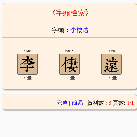
《
字頭檢索
》
字頭：
李棲遠
674E
68F2
9060
7 畫
12 畫
17 畫
完整
|
簡易
資料數 :
3
頁數:
1/1