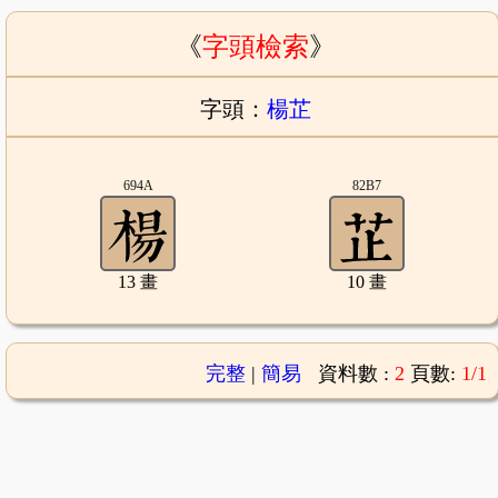
《
字頭檢索
》
字頭：
楊芷
694A
82B7
13 畫
10 畫
完整
|
簡易
資料數 :
2
頁數:
1/1