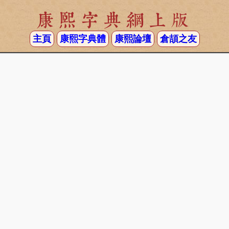
康熙字典網上版
主頁
康熙字典體
康熙論壇
倉頡之友