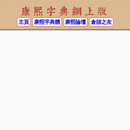
康熙字典網上版
主頁
康熙字典體
康熙論壇
倉頡之友