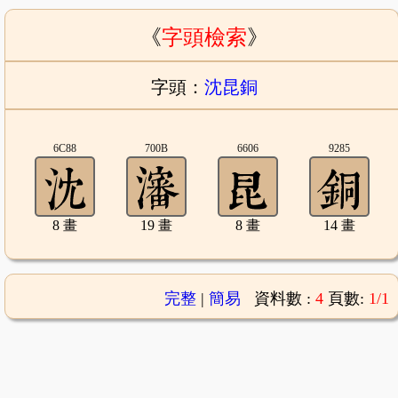
《
字頭檢索
》
字頭：
沈昆銅
6C88
700B
6606
9285
8 畫
19 畫
8 畫
14 畫
完整
|
簡易
資料數 :
4
頁數:
1/1